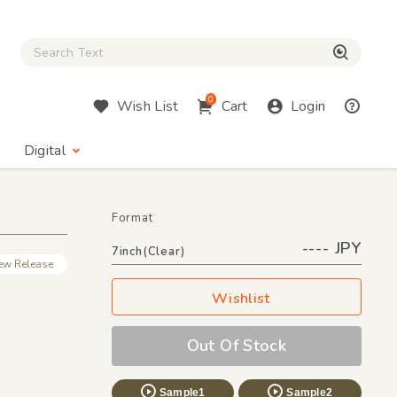
Close Search box
検索
0
Wish List
Cart
Login
Digital
Format
---- JPY
7inch(Clear)
ew Release
Wishlist
Out Of Stock
Sample1
Sample2