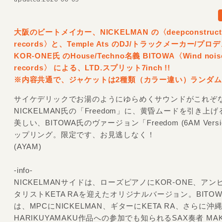
大阪のビートメイカー、NICKELMAN の〈deepconstruct
records〉と、Temple Ats のDJ/
トラックメーカー/
プロデ
KOR-ONE氏 のHouse/
Techno名義 BITOWA〈Wind nois
records〉 による、LTD.スプリット7inch !!
※内容共通で、ジャケットは2種類（カラー違い）ランダ
サイケデリックでお湯のようにゆらめくサウンドがこれぞ
NICKELMAN氏の「Freedom」に、黄昏ムードを引き上
美しい、BITOWA氏のヴァージョン「Freedom (6AM Vers
ップリング。限定です、お見逃しなく！
(AYAM)
-info-
NICKELMANサイドは、ローズピアノにKOR-ONE、ア
タリストKETA RAを迎えたオリジナルバージョン。BITO
は、MPCにNICKELMAN、ギターにKETA RA、さらに沖
HARIKUYAMAKU作品への参加でも知られるSAX奏者 MAKI 