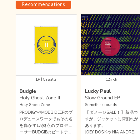
Recommendations
|
LP
Cassette
12inch
Budgie
Lucky Paul
Holy Ghost Zone II
Slow Ground EP
Holy Ghost Zone
Somethinksounds
PRODIGYやMOBB DEEPのプ
【ダメージSALE！】新品で
ロデュースワークでもその名
すが、ジャケットに背割れが
を轟かすLA拠点のプロデュ
あります。
ーサーBUDGIEのビートテー
JOEY DOSIKやNIA ANDREW
プ「Holy Ghost Zone」シリ
Sの作品にドラムスとして参