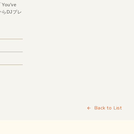
ou’ve
グからDJプレ
Back to List