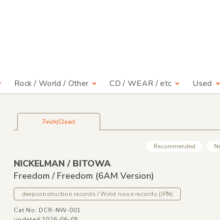
Rock / World / Other
CD / WEAR / etc
Used
7inch(Clear)
Recommended
N
NICKELMAN /
BITOWA
Freedom /
Freedom
(6AM Version)
deepconstruction records /
Wind noise records
(JPN)
Cat No: DCR-NW-001
updated:2026-06-05