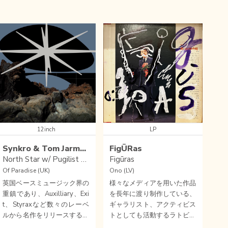
12inch
LP
Synkro & Tom Jarmey
FigŪRas
North Star w/ Pugilist & Silent Era Remixes
Figūras
Of Paradise (UK)
Ono (LV)
英国ベースミュージック界の
様々なメディアを用いた作品
重鎮であり、Auxilliary、Exi
を長年に渡り制作している、
t、Styraxなど数々のレーベ
ギャラリスト、アクティビス
ルから名作をリリースするメ
トとしても活動するラトビア
ランコリック・ダブステッ
のアーティストKaspars Gro