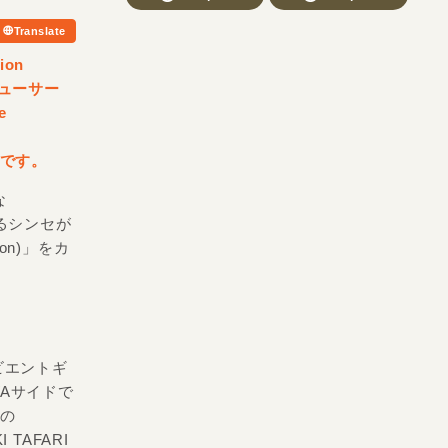
Translate
ion
ューサー
e
ムです。
な
げるシンセが
ion)」をカ
ンビエントギ
WAサイドで
縄の
TAFARI