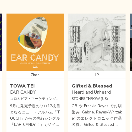
7inch
LP
TOWA TEI
Gifted & Blessed
EAR CANDY
Heard and Unheard
コロムビア・マーケティング株式会社 (JPN)
STONES THROW (US)
9月に発売予定のソロ12枚目
GB や Frankie Reyes でお馴
となるニュー・アルバム「T
染み Gabriel Reyes-Whittak
OUCH」からの先行シングル
er のエレクトロニック作品
『EAR CANDY！』が7イン
名義、Gifted & Blessed の2
チ・アナログ盤としてリリー
023年作 ニューアルバムが