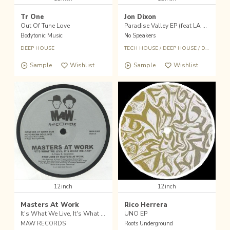
Tr One
Jon Dixon
Out Of Tune Love
Paradise Valley EP (feat LA Synthesis, El Prevost remixes)
Bodytonic Music
No Speakers
DEEP HOUSE
TECH HOUSE
/
DEEP HOUSE
/
DETROIT
Sample
Wishlist
Sample
Wishlist
12inch
12inch
Masters At Work
Rico Herrera
It's What We Live, It's What We Are
UNO EP
MAW RECORDS
Roots Underground