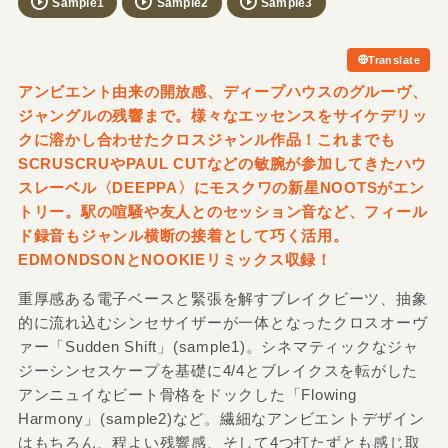
Sample1
Sample2
Sample3
Translate
アンビエント由来の開放感、ディープハウスのグルーヴ、
ジャングルの残響まで。様々なエッセンスをサイケデリッ
クに溶かし合わせたクロスジャンル作品！これまでも
SCRUSCRUやPAUL CUTなどの敏腕が参加してきたハウ
スレーベル〈DEEPPA〉にモスクワの新星NOOTSがエン
トリー。駅の喧騒や友人とのセッション音など、フィール
ド録音もジャンル横断の接着として巧く活用。
EDMONDSONとNOOKIEリミックス収録！
重厚感ある電子ベースと緊張を解すブレイクビーツ、抽象
的に流れ込むシンセサイザーが一体となったクロスオーヴ
ァー「Sudden Shift」(sample1)。シネマティックなジャ
ジーシンセスケープを基礎に4/4とブレイクスを転がした
アンニュイなビート骨格をドックした「Flowing
Harmony」(sample2)など。繊細なアンビエントデザイン
はもちろん、程よい残響感、そして4つ打たずとも感じ取