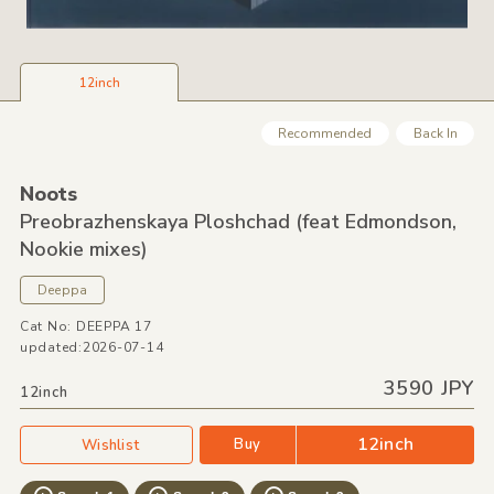
12inch
Recommended
Back In
Noots
Preobrazhenskaya Ploshchad
(feat Edmondson,
Nookie mixes)
Deeppa
Cat No: DEEPPA 17
updated:2026-07-14
3590 JPY
12inch
12inch
Buy
Wishlist