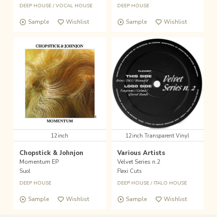
DEEP HOUSE
/
VOCAL HOUSE
DEEP HOUSE
Sample
Wishlist
Sample
Wishlist
12inch
12inch Transparent Vinyl
Chopstick & Johnjon
Various Artists
Momentum EP
Velvet Series n.2
Suol
Flexi Cuts
DEEP HOUSE
DEEP HOUSE
/
ITALO HOUSE
Sample
Wishlist
Sample
Wishlist