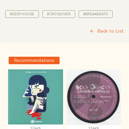
#DEEP HOUSE
#CROSSOVER
#BREAKBEATS
Back to List
Recommendations
12inch
12inch