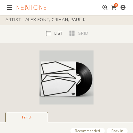
0
ARTIST : ALEX FONT, CRIHAN, PAUL K
LIST
GRID
12inch
Recommended
Back In