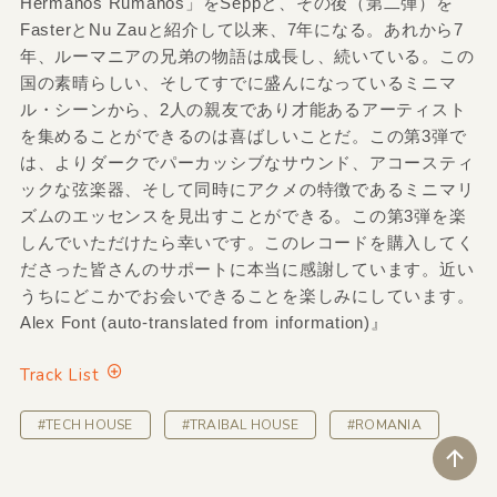
Hermanos Rumanos」をSeppと、その後（第二弾）を
FasterとNu Zauと紹介して以来、7年になる。あれから7
年、ルーマニアの兄弟の物語は成長し、続いている。この
国の素晴らしい、そしてすでに盛んになっているミニマ
ル・シーンから、2人の親友であり才能あるアーティスト
を集めることができるのは喜ばしいことだ。この第3弾で
は、よりダークでパーカッシブなサウンド、アコースティ
ックな弦楽器、そして同時にアクメの特徴であるミニマリ
ズムのエッセンスを見出すことができる。この第3弾を楽
しんでいただけたら幸いです。このレコードを購入してく
ださった皆さんのサポートに本当に感謝しています。近い
うちにどこかでお会いできることを楽しみにしています。
Alex Font (auto-translated from information)』
Track List
#TECH HOUSE
#TRAIBAL HOUSE
#ROMANIA
ペ