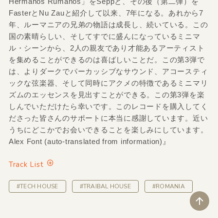
Hermanos Rumanos」をSeppと、その後（第二弾）を
FasterとNu Zauと紹介して以来、7年になる。あれから7
年、ルーマニアの兄弟の物語は成長し、続いている。この
国の素晴らしい、そしてすでに盛んになっているミニマ
ル・シーンから、2人の親友であり才能あるアーティスト
を集めることができるのは喜ばしいことだ。この第3弾で
は、よりダークでパーカッシブなサウンド、アコースティ
ックな弦楽器、そして同時にアクメの特徴であるミニマリ
ズムのエッセンスを見出すことができる。この第3弾を楽
しんでいただけたら幸いです。このレコードを購入してく
ださった皆さんのサポートに本当に感謝しています。近い
うちにどこかでお会いできることを楽しみにしています。
Alex Font (auto-translated from information)』
Track List
#TECH HOUSE
#TRAIBAL HOUSE
#ROMANIA
ペ