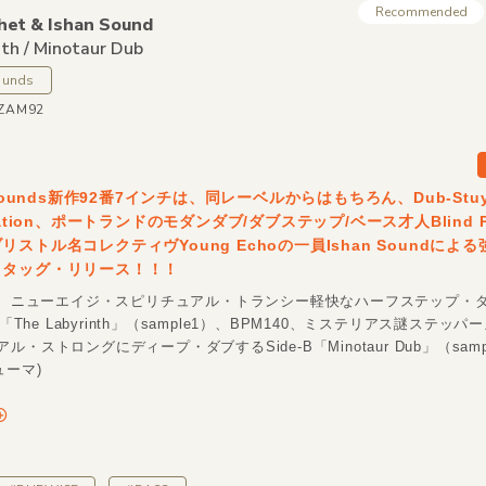
Recommended
het &
Ishan Sound
th /
Minotaur Dub
ounds
MZAM92
 Sounds新作92番7インチは、同レーベルからはもちろん、Dub-Stu
cation、ポートランドのモダンダブ/ダブステップ/ベース才人Blind Pr
ストル名コレクティヴYoung Echoの一員Ishan Soundによ
・タッグ・リリース！！！
ほど、ニューエイジ・スピリチュアル・トランシー軽快なハーフステップ・
A「The Labyrinth」（sample1）、BPM140、ミステリアス謎ステッ
ル・ストロングにディープ・ダブするSide-B「Minotaur Dub」（samp
ューマ)