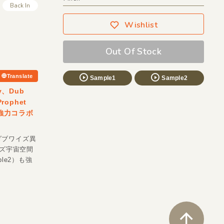
Back In
Wishlist
Out Of Stock
Translate
Sample1
Sample2
y、Dub
ophet
る強力コラボ
ダブワイズ異
パーズ宇宙空間
le2）も強
ペ