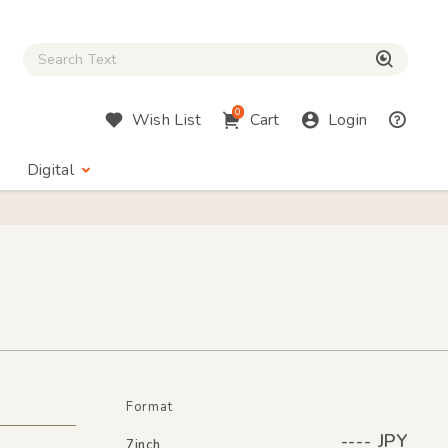
Close Search box
検索
0
Wish List
Cart
Login
Digital
Format
---- JPY
7inch