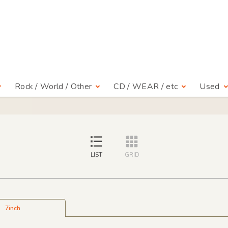
Rock / World / Other
CD / WEAR / etc
Used
LIST
GRID
7inch