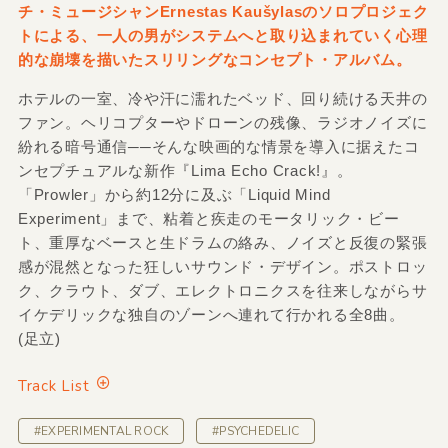
チ・ミュージシャンErnestas Kaušylasのソロプロジェク
トによる、一人の男がシステムへと取り込まれていく心理
的な崩壊を描いたスリリングなコンセプト・アルバム。
ホテルの一室、冷や汗に濡れたベッド、回り続ける天井の
ファン。ヘリコプターやドローンの残像、ラジオノイズに
紛れる暗号通信──そんな映画的な情景を導入に据えたコ
ンセプチュアルな新作『Lima Echo Crack!』。
「Prowler」から約12分に及ぶ「Liquid Mind
Experiment」まで、粘着と疾走のモータリック・ビー
ト、重厚なベースと生ドラムの絡み、ノイズと反復の緊張
感が混然となった狂しいサウンド・デザイン。ポストロッ
ク、クラウト、ダブ、エレクトロニクスを往来しながらサ
イケデリックな独自のゾーンへ連れて行かれる全8曲。
(足立)
Track List
#EXPERIMENTAL ROCK
#PSYCHEDELIC