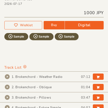
2026-07-17
1000 JPY
Digital
Buy
Wishlist
Sample
Sample
Sample
Track List
1. Brokenchord - Weather Radio
07:12
2. Brokenchord - Oblique
01:04
3. Brokenchord - Pillows
03:47
4. Brokenchord - Future Simple
04:02