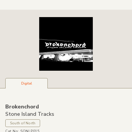
Digital
Brokenchord
Stone Island Tracks
South of North
Cat No: SONLP015