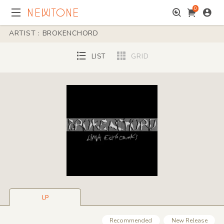
0
ARTIST : BROKENCHORD
LIST
GRID
LP
Recommended
New Release