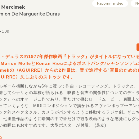
Recommended
N
e Mercimek
mion De Marguerite Duras
RN109
・デュラスの1977年傑作映画『トラック』がタイトルになってい
arion MolleとRonan Riouによるポストパンク/シャンソンデュオ
ercimekの〈AGUIRRE〉からの2作目は、音で進行する"盲目のため
GUIRRE〉久しぶりのストックです。
ルギーを横断しながら6年に渡って作曲・レコーディング。トラックと、
離してシナリオの草稿が語られる、映像と音声の関係性についてのデュ
ック』へのオマージュ作であり、音だけで挑むロードムービー。表面上
っていくような、MIDIコンポジションで描かれるアヴァンポップ〜アン
ック的スペクタクル。カメラがパンするように移動するラジオ劇。ぎこ
。七里圭作品のように暗闇の中で音だけで観る映画のような感覚にもグ
い微睡にもおすすめです。大型ポスターが付属。 (足立)