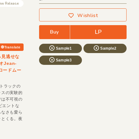
ew Release
Wishlist
LP
Buy
Translate
Sample1
Sample2
る見逃せな
Sample3
Jean-
のロードムー
トラックの
ラスの実験的
では不可視の
ビエントな
ちなさも愛ら
ッとくる。夜