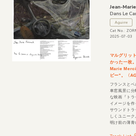
Jean-Mari
Dans Le Ca
Aguirre
Cat No.: ZO
2025-07-03
マルグリット
かった一枚。M
Marie M
ビー"。〈A
フランスとベ
車窓風景に分
な映画『トラ
イメージを作
サウンドトラ
しくユニーク
明け前の薄青