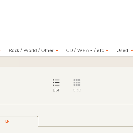
Rock / World / Other
CD / WEAR / etc
Used
LIST
GRID
LP