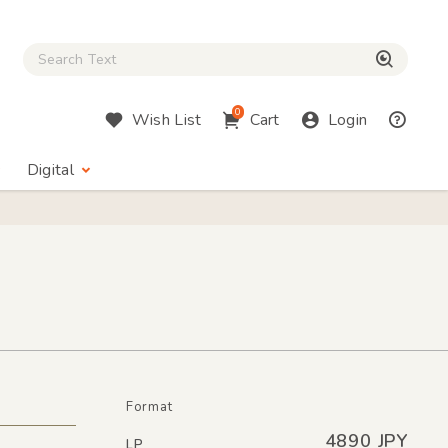
Close Search box
検索
0
Wish List
Cart
Login
Digital
Format
4890 JPY
LP