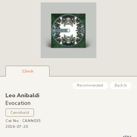
12inch
Recommended
Back In
Leo Anibaldi
Evocation
Cannibald
Cat No.: CANN035
2016-07-20