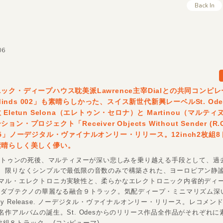
Back In
06
ック・ディープハウス耽美派Lawrence主宰Dialとの共同コンピ
s Minds 002」も素晴らしかった、スイス新世代新興レーベルSt. Od
Eletun Selona（エレトゥン・セロナ）と Martinou（マルテ
ン・プロジェクト「Receiver Objects Without Sender (R.
05」ノーデジタル・ヴァイナルオンリー・リリース。12inch2枚組
素晴らしく美しく儚い。
エレトゥンの死後、マルティヌーが深い悲しみを乗り越える手段として、過
、限りなくシンプルで最低限の音数のみで構築された、ヨーロピアン静
マル・エレクトロニカ実験性と、柔らかなエレクトロニック内省的ディー
/ダブテクノの華麗なる融合９トラック。気配ディープ・ミニマリズム深
 Only Release. ノーデジタル・ヴァイナルオンリー・リリース。レコメ
名作アルバムの誕生。St. Odesからのリリース作品全作品がそれぞれに
h2枚組８トラック。 (コンピューマ)