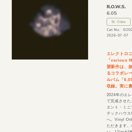
R.O.W.S.
6.05
St. Odes
Cat No.: SO0
2026-07-07
エレクトロニ
「variou
望新作は、故 
るコラボレーショ
ルバム「6.
収録。実に
2024年の
て完成させた
エント・ミニ
テックハウス
へ。Vinyl
ただきます。
い。12inc