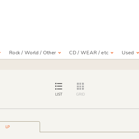
Rock / World / Other
CD / WEAR / etc
Used
LIST
GRID
LP