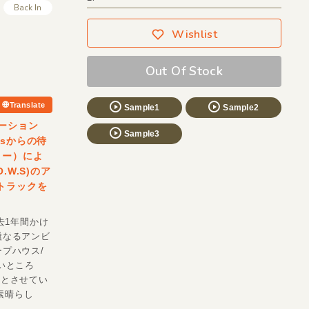
Back In
Wishlist
Out Of Stock
Translate
Sample1
Sample2
レーション
Sample3
esからの待
ィヌー）によ
O.W.S)のア
8トラックを
去1年間かけ
謐なるアンビ
プハウス/
いところ
ンドとさせてい
素晴らし