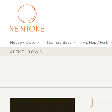
House / Disco
Techno / Bass
HipHop / Funk
ARTIST : R.O.W.S.