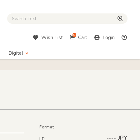
Close Search box
検索
0
Wish List
Cart
Login
Digital
Format
---- JPY
LP