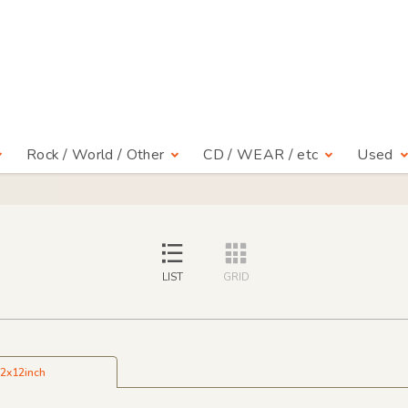
Rock / World / Other
CD / WEAR / etc
Used
LIST
GRID
2x12inch