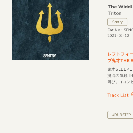
The Widdl
Triton
Sentry
Cat No.: SEN
2021-05-12
レフトフィ
プ鬼才THE
鬼才SLEE
拠点の気鋭TH
叫び。 (コン
Track List
#DUBSTEP