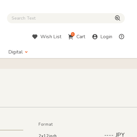
Close Search box
検索
0
Wish List
Cart
Login
Digital
Format
---- JPY
2x12inch