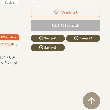
Back In
Wishlist
Out Of Stock
Translate
Sample1
Sample2
ダブステッ
Sample3
出身アメリカ
キレッキレ。雄
ペ