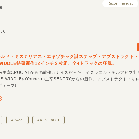
Recommended
e
016
ールド・ミステリアス・エキゾチック謎ステップ・アブストラクト・
 WIDDLE待望新作12インチ２枚組、全4トラックの狂気。
PER主宰CRUCIALからの前作もナイスだった、イスラエル・テルアビブ
E WIDDLEのYoungsta主宰SENTRYからの新作。アブストラクト・
ピューマ)
#BASS
#ABSTRACT