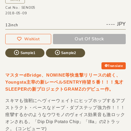
Cat No.: SEN005
2018-05-09
---- JPY
12inch
Out Of Stock
Wishlist
Sample1
Sample2
Translate
マスターdBridge、NOMINE等快進撃リリースの続く、
Youngsta主宰の新レーベルSENTRY待望５番！！！鬼才
SLEEPERの新プロジェクトGRAMZのデビュー作。
スキマも強靭にヘヴィーウェイトにヒップホップするアブ
ストラクト・ベースなドープ・ダブステップ強力作！！！
痙攣するかのようなウワモノのヴォイス効果音も激ロック
オンされる。「Dip Dip Potato Chip」「Illa」の2トラッ
ク。 (コンピューマ)