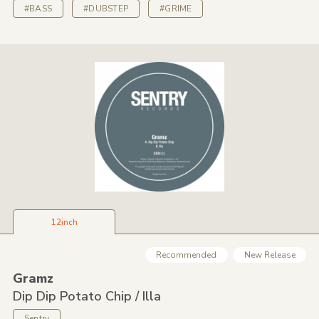
#BASS
#DUBSTEP
#GRIME
12inch
Recommended
New Release
Gramz
Dip Dip Potato Chip /
Illa
Sentry