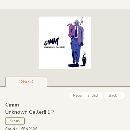
12inch×2
Recommended
Back In
Cimm
Unknown Caller!! EP
Sentry
Cat No.: SEN012S