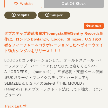
Out Of Stock
Wishlist
Sample1
Sample2
Translate
ダブステップ若武者鬼才Youngsta主宰Sentry Records新
作は、ロンドンBoylanが、Logos、Slimzee、U.S.Fの3
者をフィーチャー＆コラボレーションしたヘヴィーウェイ
ト強力シングルをリリース！！！
LOGOSとコラボレーションした、オールドスクール・ハ
ーフステップ・ハードコアにひたひたと迫りくるSide-
A「ORDERS」（sample1）、平衡感覚・変態ベース低周
波UKガラージ・ブレイクステップ・ハードコアな、
SLIMZEE & U.S.FとのSide-B「THE MOULD」
(sample2）もアブストラクト・ド渋にしてド強力。 (コン
ピューマ)
Track List