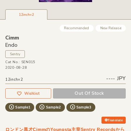
12inch×2
Recommended
New Release
Cimm
Endo
Sentry
Cat No.: SEN015
2020-08-28
---- JPY
12inch×2
Out Of Stock
Wishlist
Sample1
Sample2
Sample3
Translate
ロンドン異才CimmのYoungsta主宰Sentry Recordsから