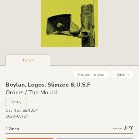
12inch
Recommended
Back In
Boylan,
Logos,
Slimzee &
U.S.F
Orders /
The Mould
Sentry
Cat No.: SEN014
2020-08-27
---- JPY
12inch