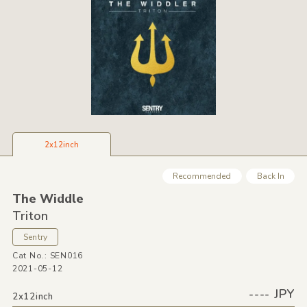
2x12inch
Recommended
Back In
The Widdle
Triton
Sentry
Cat No.: SEN016
2021-05-12
---- JPY
2x12inch