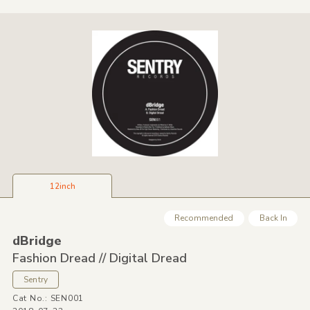
12inch
Recommended
Back In
dBridge
Fashion Dread /
/
Digital Dread
Sentry
Cat No.: SEN001