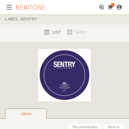
0
LABEL: SENTRY
LIST
GRID
12inch
Recommended
Back In