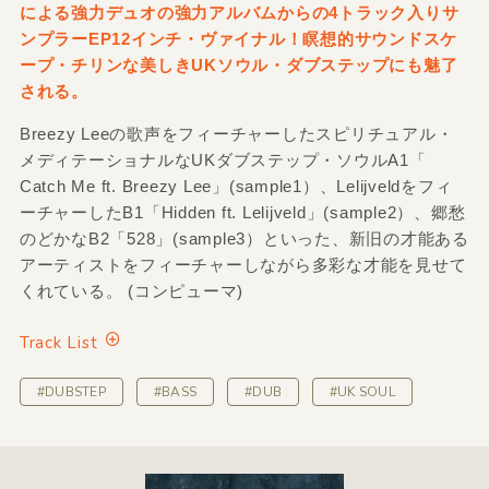
による強力デュオの強力アルバムからの4トラック入りサ
ンプラーEP12インチ・ヴァイナル！瞑想的サウンドスケ
ープ・チリンな美しきUKソウル・ダブステップにも魅了
される。
Breezy Leeの歌声をフィーチャーしたスピリチュアル・
メディテーショナルなUKダブステップ・ソウルA1「
Catch Me ft. Breezy Lee」(sample1）、Lelijveldをフィ
ーチャーしたB1「Hidden ft. Lelijveld」(sample2）、郷愁
のどかなB2「528」(sample3）といった、新旧の才能ある
アーティストをフィーチャーしながら多彩な才能を見せて
くれている。 (コンピューマ)
Track List
#DUBSTEP
#BASS
#DUB
#UK SOUL