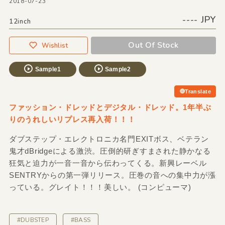
2018-07-23
---- JPY
12inch
Out Of Stock
Wishlist
Sample1
Sample2
Translate
ファッション・ドレッドとデジタル・ドレッド。1年半ぶ
りのうれしいリプレス再入荷！！！
ダブステップ・エレクトロニカ名門EXITボス、ベテラン
鬼才dBridgeによる激渋。圧倒的研ぎすまされた静かなる
狂気と迫力が一音一音から伝わってくる。新興レーベル
SENTRYからの第一弾リリース。圧巻の音への集中力が漲
っている。グレイト！！！美しい。 (コンピューマ)
#DUBSTEP
#BASS