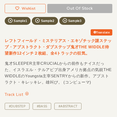
Out Of Stock
Wishlist
Sample1
Sample2
Sample3
Translate
レフトフィールド・ミステリアス・エキゾチック謎ステッ
プ・アブストラクト・ダブステップ鬼才THE WIDDLE待
望新作12インチ２枚組、全4トラックの狂気。
鬼才SLEEPER主宰CRUCIALからの前作もナイスだっ
た、イスラエル・テルアビブ出身アメリカ拠点の気鋭THE
WIDDLEのYoungsta主宰SENTRYからの新作。アブスト
ラクト・キレッキレ。雄叫び。 (コンピューマ)
Track List
#DUBSTEP
#BASS
#ABSTRACT