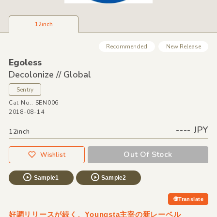
12inch
Recommended
New Release
Egoless
Decolonize /
/
Global
Sentry
Cat No.: SEN006
2018-08-14
---- JPY
12inch
Out Of Stock
Wishlist
Sample1
Sample2
Translate
好調リリースが続く、Youngsta主宰の新レーベル