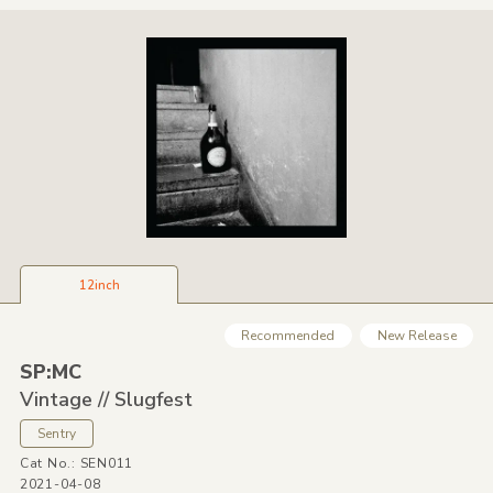
12inch
Recommended
New Release
SP:MC
Vintage /
/
Slugfest
Sentry
Cat No.: SEN011
2021-04-08