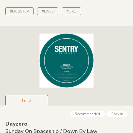
#DUBSTEP
#BASS
#UKG
12inch
Recommended
Back In
Dayzero
Sunday On Spaceship /
Down By Law