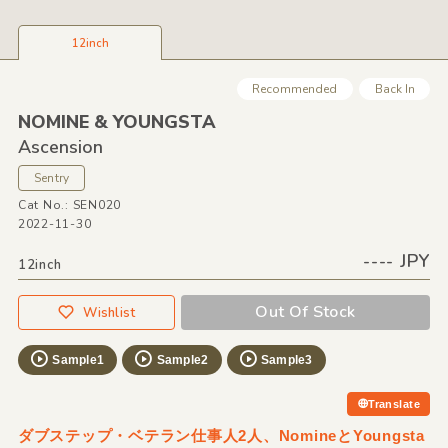
12inch
Recommended
Back In
NOMINE &
YOUNGSTA
Ascension
Sentry
Cat No.: SEN020
2022-11-30
---- JPY
12inch
Out Of Stock
Wishlist
Sample1
Sample2
Sample3
Translate
ダブステップ・ベテラン仕事人2人、NomineとYoungsta