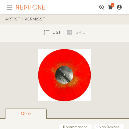
0
ARTIST : VERMISST
LIST
GRID
12inch
Recommended
New Release