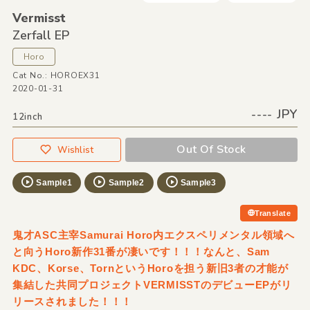
Vermisst
Zerfall EP
Horo
Cat No.: HOROEX31
2020-01-31
---- JPY
12inch
Out Of Stock
Wishlist
Sample1
Sample2
Sample3
Translate
鬼才ASC主宰Samurai Horo内エクスペリメンタル領域へ
と向うHoro新作31番が凄いです！！！なんと、Sam
KDC、Korse、TornというHoroを担う新旧3者の才能が
集結した共同プロジェクトVERMISSTのデビューEPがリ
リースされました！！！