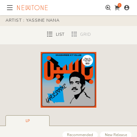
0
ARTIST : YASSINE NANA
LIST
GRID
LP
Recommended
New Release