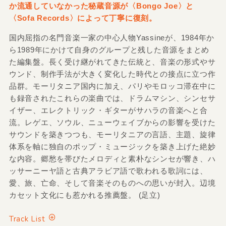
か流通していなかった秘蔵音源が〈Bongo Joe〉と
〈Sofa Records〉によって丁寧に復刻。
国内屈指の名門音楽一家の中心人物Yassineが、1984年か
ら1989年にかけて自身のグループと残した音源をまとめ
た編集盤。長く受け継がれてきた伝統と、音楽の形式やサ
ウンド、制作手法が大きく変化した時代との接点に立つ作
品群。モーリタニア国内に加え、パリやモロッコ滞在中に
も録音されたこれらの楽曲では、ドラムマシン、シンセサ
イザー、エレクトリック・ギターがサハラの音楽へと合
流。レゲエ、ソウル、ニューウェイブからの影響を受けた
サウンドを築きつつも、モーリタニアの言語、主題、旋律
体系を軸に独自のポップ・ミュージックを築き上げた絶妙
な内容。郷愁を帯びたメロディと素朴なシンセが響き、ハ
ッサーニーヤ語と古典アラビア語で歌われる歌詞には、
愛、旅、亡命、そして音楽そのものへの思いが封入。辺境
カセット文化にも惹かれる推薦盤。 (足立)
Track List