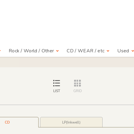
Rock / World / Other
CD / WEAR / etc
Used
LIST
GRID
CD
LP(Inkwell)