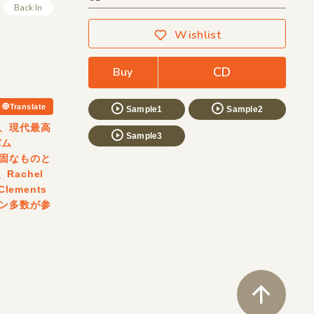
Back In
Wishlist
CD
Buy
Translate
Sample1
Sample2
、現代最高
Sample3
バム
、強固なものと
Rachel
Clements
ン多数が参
ペ