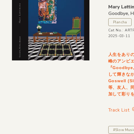
Mary Latti
Goodbye,
H
Plancha
Cat No.: ART
2025-03-11
人生をあり
峰のアンビエ
『Goodby
して輝きながら、
Goswell (
等、友人、
加して彩り
Track List
#Slow Musi