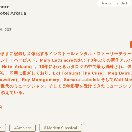
Recommended
more
otel Arkada
PL-203
のままに記録し音像化するインストゥルメンタル・ストーリーテラー
ント・ハーピスト、Mary Lattimoreのおよそ3年ぶりの新作アル
e, Hotel Arkada』。10年にわたるカタログの中で最も洗練され
即興に根ざしており、Lol Tolhurst(The Cure)、Meg Baird、
Slowdive)、Roy Montgomery、Samara LubelskiそしてWalt Mc
同世代のミュージシャン、そして長年影響を受けてきたミュージシャ
を添えている。
c
#Ambient
# Modern Classical