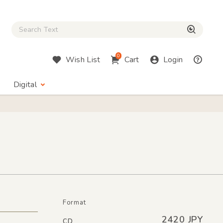
Close Search box
検索
0
Wish List
Cart
Login
Digital
Format
2420 JPY
CD