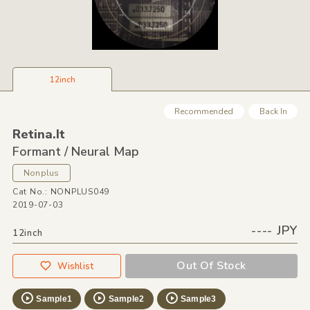
12inch
Recommended
Back In
Retina.It
Formant /
Neural Map
Nonplus
Cat No.: NONPLUS049
2019-07-03
---- JPY
12inch
Out Of Stock
Wishlist
Sample1
Sample2
Sample3