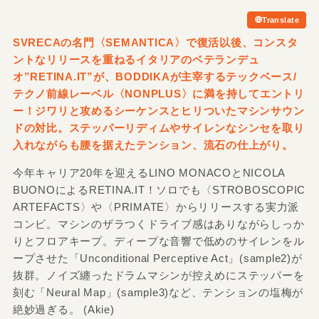
Translate
SVRECAの名門〈SEMANTICA〉で復活以後、コンスタ
ントなリリースを重ねるイタリアのベテランデュ
オ”RETINA.IT”が、BODDIKAが主宰するテックベース/
テクノ前線レーベル〈NONPLUS〉に満を持してエントリ
ー！ジワリと攻めるシーケンスとヒリついたマシンサウン
ドの対比。ステッパーリディムやサイレンなシンセを取り
入れながらも腰を据えたテンション、流石の仕上がり。
今年キャリア20年を迎えるLINO MONACOとNICOLA
BUONOによるRETINA.IT！ソロでも〈STROBOSCOPIC
ARTEFACTS〉や〈PRIMATE〉からリリースする実力派
コンビ。マシンのザラつくドライブ感はありながらしっか
りとフロアキープ。ディープな音響で低めのサイレンをル
ープさせた「Unconditional Perceptive Act」(sample2)が
抜群。ノイズ纏ったドラムマシンが控えめにステッパーを
刻む「Neural Map」(sample3)など、テンションの塩梅が
絶妙過ぎる。 (Akie)