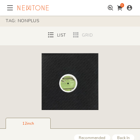
0
TAG: NONPLUS
LIST
GRID
12inch
Recommended
Back In