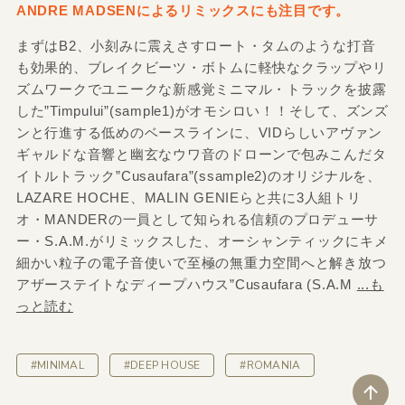
ANDRE MADSENによるリミックスにも注目です。
まずはB2、小刻みに震えさすロート・タムのような打音
も効果的、ブレイクビーツ・ボトムに軽快なクラップやリ
ズムワークでユニークな新感覚ミニマル・トラックを披露
した”Timpului”(sample1)がオモシロい！！そして、ズンズ
ンと行進する低めのベースラインに、VIDらしいアヴァン
ギャルドな音響と幽玄なウワ音のドローンで包みこんだタ
イトルトラック”Cusaufara”(ssample2)のオリジナルを、
LAZARE HOCHE、MALIN GENIEらと共に3人組トリ
オ・MANDERの一員として知られる信頼のプロデューサ
ー・S.A.M.がリミックスした、オーシャンティックにキメ
細かい粒子の電子音使いで至極の無重力空間へと解き放つ
アザーステイトなディープハウス”Cusaufara (S.A.M
...も
っと読む
#MINIMAL
#DEEP HOUSE
#ROMANIA
ペ