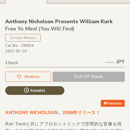
Anthony Nicholson Presents William Kurk
Free Yo Mind
(You Will Find)
Circular Motion
Cat No.: CM004
2015-02-10
---- JPY
12inch
Out Of Stock
Wishlist
Sample1
Translate
ANTHONY NICHOLSON、2006年リリース！
Ron Trentと共にアフロセントリックで空間的な音像を得