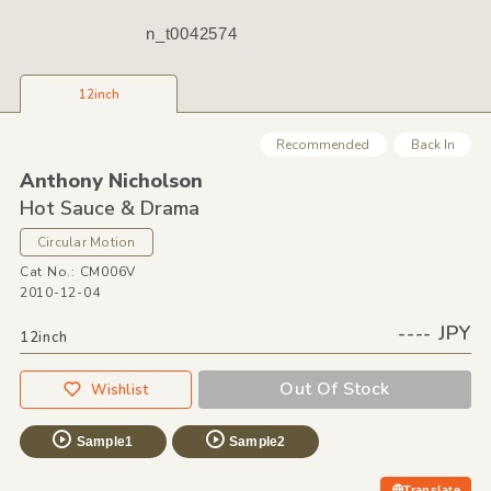
n_t0042574
12inch
Recommended
Back In
Anthony Nicholson
Hot Sauce &
Drama
Circular Motion
Cat No.: CM006V
2010-12-04
---- JPY
12inch
Out Of Stock
Wishlist
Sample1
Sample2
Translate