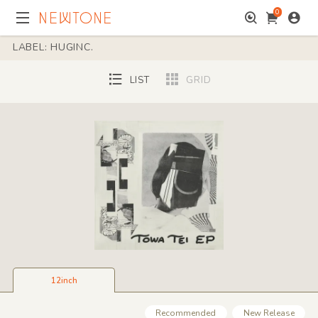
0
LABEL: HUGINC.
LIST
GRID
12inch
Recommended
New Release