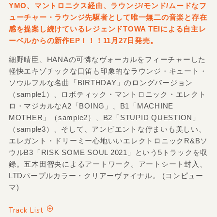
YMO、マントロニクス経由、ラウンジ/モンド/ムードなフ
ューチャー・ラウンジ先駆者として唯一無二の音楽と存在
感を提案し続けているレジェンドTOWA TEIによる自主レ
ーベルからの新作EP！！！11月27日発売。
細野晴臣、HANAの可憐なヴォーカルをフィーチャーした
軽快エキゾチックな口笛も印象的なラウンジ・キュート・
ソウルフルな名曲「BIRTHDAY」のロングバージョン
（sample1）、ロボティック・マントロニック・エレクト
ロ・マジカルなA2「BOING」、B1「MACHINE
MOTHER」（sample2）、B2「STUPID QUESTION」
（sample3）、そして、アンビエントな佇まいも美しい、
エレガント・ドリーミー心地いいエレクトロニックR&Bソ
ウルB3「RISK SOME SOUL 2021」という5トラックを収
録。五木田智央によるアートワーク。アートシート封入、
LTDパープルカラー・クリアーヴァイナル。 (コンピュー
マ)
Track List