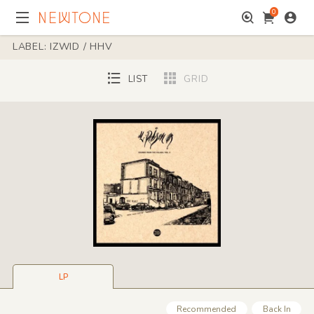
0
LABEL: IZWID / HHV
LIST
GRID
LP
Recommended
Back In