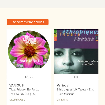
Recommendations
12inch
CD
VARIOUS
Various
Title: Frisson Ep Part 1
Ethiopiques 10: Tezeta - Ethiopian Blues & Ballads
Ten Lovers Music (ITA)
Buda Musique
DEEP HOUSE
ETHIOPIA