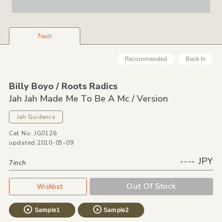
7inch
Recommended
Back In
Billy Boyo /
Roots Radics
Jah Jah Made Me To Be A Mc /
Version
Jah Guidance
Cat No: JG0126
updated:2010-05-09
---- JPY
7inch
Out Of Stock
Wishlist
Sample1
Sample2