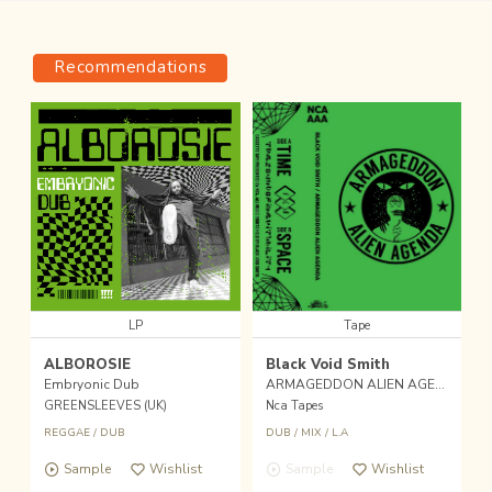
Recommendations
LP
Tape
ALBOROSIE
Black Void Smith
Embryonic Dub
ARMAGEDDON ALIEN AGENDA
GREENSLEEVES (UK)
Nca Tapes
REGGAE
/
DUB
DUB
/
MIX
/
L.A
Sample
Wishlist
Sample
Wishlist