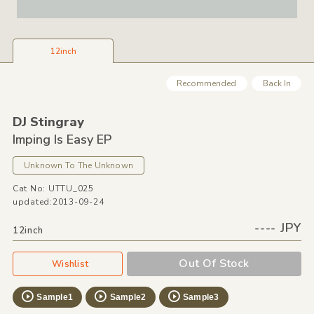
12inch
Recommended
Back In
DJ Stingray
Imping Is Easy EP
Unknown To The Unknown
Cat No: UTTU_025
updated:2013-09-24
---- JPY
12inch
Out Of Stock
Wishlist
Sample1
Sample2
Sample3