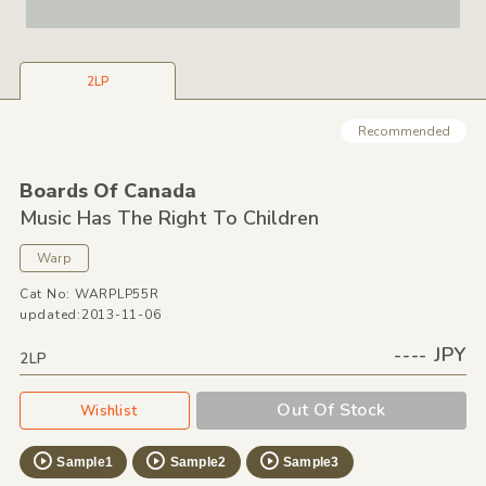
2LP
Recommended
Boards Of Canada
Music Has The Right To Children
Warp
Cat No: WARPLP55R
updated:2013-11-06
---- JPY
2LP
Out Of Stock
Wishlist
Sample1
Sample2
Sample3