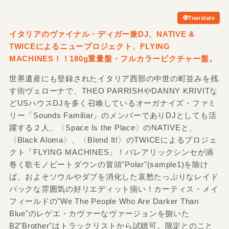
Translate
イタリアのヴァイナル・ディガー兼DJ、NATIVE &
TWICEによるニュープロジェクト、FLYING
MACHINES！！180g重量盤・フルカラーピクチャー盤。
世界遺産にも登録されたイタリア西部の中世の町並みを残
す街ヴェローナで、THEO PARRISHやDANNY KRIVITな
どUSハウスDJを多く召喚しているオーガナイズ・ファミ
リー「Sounds Familiar」のメンバーでありDJとしても活
躍する２人、〈Space Is the Place〉のNATIVEと、
〈Black Aloma〉、〈Blend It!〉のTWICEによるプロジェ
クト「FLYING MACHINES」！バレアリックシンセが渦
巻く歌モノビートダウンの冒頭"Polar"(sample1)を除け
ば、およそソウルやダブを消化した哀愁たっぷりなレイド
バックな雰囲気の好リエディット揃い！カーティス・メイ
フィールドの"We The People Who Are Darker Than
Blue"のレゲエ・カヴァーなヴァージョンを捌いた
B2"Brother"はトラックリストから試聴可。限定とのこと