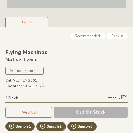
12inch
Recommended
Back In
Flying Machines
Native Twice
Sounds Familiar
Cat No: FLMS001
updated:2014-06-20
---- JPY
12inch
Out Of Stock
Wishlist
Sample1
Sample2
Sample3