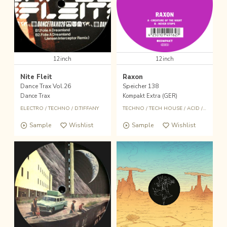
12inch
12inch
Nite Fleit
Raxon
Dance Trax Vol.26
Speicher 138
Dance Trax
Kompakt Extra (GER)
ELECTRO
/
TECHNO
/
D.TIFFANY
TECHNO
/
TECH HOUSE
/
ACID
/
RAVE
Sample
Wishlist
Sample
Wishlist