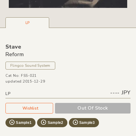
LP
Stave
Reform
Flingco Sound System
Cat No: FSS-021
updated:2015-12-29
---- JPY
LP
Out Of Stock
Wishlist
Sample1
Sample2
Sample3