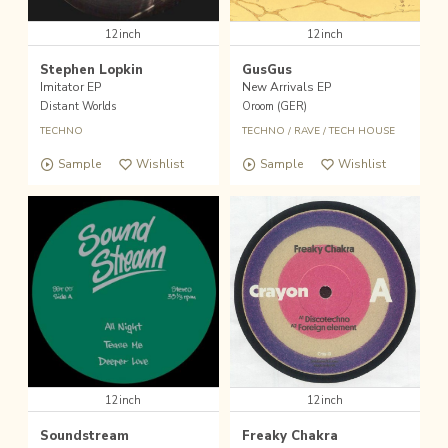
12inch
12inch
Stephen Lopkin
GusGus
Imitator EP
New Arrivals EP
Distant Worlds
Oroom (GER)
TECHNO
TECHNO
/
RAVE
/
TECH HOUSE
Sample
Wishlist
Sample
Wishlist
12inch
12inch
Soundstream
Freaky Chakra