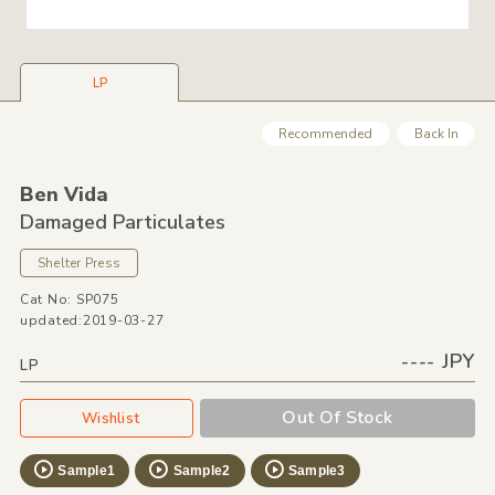
LP
Recommended
Back In
Ben Vida
Damaged Particulates
Shelter Press
Cat No: SP075
updated:2019-03-27
---- JPY
LP
Out Of Stock
Wishlist
Sample1
Sample2
Sample3