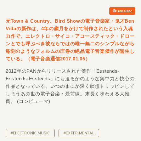
Translate
元Town &
Country、Bird Showの電子音楽家・鬼才Ben
Vidaの新作は、4年の歳月をかけて制作されたという入魂
力作で、エレクトロ・サイコ・アコースティック・ドロー
ンとでも呼ぶべき彼ならではの唯一無二のシンプルながら
彫刻のようなフォルムの圧巻の絶品電子音楽傑作が誕生し
ている。（電子音楽通信2017.01.05）
2012年のPANからリリースされた傑作「Esstends-
Esstends-Esstends」にも迫るかのような集中力と快心の
作品となっている。いつのまにか深く瞑想トリッピンして
しまうあの世の電子音楽・最前線。末長く味わえる大推
薦。 (コンピューマ)
#ELECTRONIC MUSIC
#EXPERIMENTAL