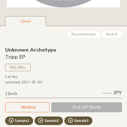
12inch
Recommended
Back In
Unknown Archetype
Tripp EP
R&
S
(BEL)
Cat No:
updated:2017-05-03
---- JPY
12inch
Out Of Stock
Wishlist
Sample1
Sample2
Sample3