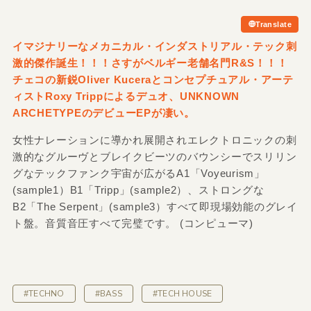
Translate
イマジナリーなメカニカル・インダストリアル・テック刺
激的傑作誕生！！！さすがベルギー老舗名門R&
S！！！
チェコの新鋭Oliver Kuceraとコンセプチュアル・アーテ
ィストRoxy Trippによるデュオ、UNKNOWN
ARCHETYPEのデビューEPが凄い。
女性ナレーションに導かれ展開されエレクトロニックの刺
激的なグルーヴとブレイクビーツのバウンシーでスリリン
グなテックファンク宇宙が広がるA1「Voyeurism」
(sample1）B1「Tripp」(sample2）、ストロングな
B2「The Serpent」(sample3）すべて即現場効能のグレイ
ト盤。音質音圧すべて完璧です。 (コンピューマ)
#TECHNO
#BASS
#TECH HOUSE