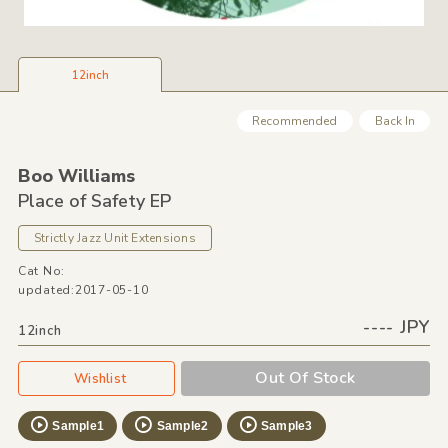
12inch
Recommended
Back In
Boo Williams
Place of Safety EP
Strictly Jazz Unit Extensions
Cat No:
updated:2017-05-10
---- JPY
12inch
Out Of Stock
Wishlist
Sample1
Sample2
Sample3