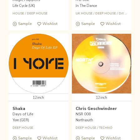
Life Cycle (UK)
In The Dance
HOUSE
/
DEEP HOUSE
UK HOUSE
/
DEEP HOUSE
/
DiY SOUNDSYSTEM
Sample
Wishlist
Sample
Wishlist
12inch
12inch
Shaka
Chris Geschwindner
Days of Life
NSR 008
Yore (GER)
Northsouth
DEEP HOUSE
DEEP HOUSE
/
TECHNO
Sample
Wishlist
Sample
Wishlist