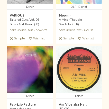
|
12inch
2LP
Digital
VARIOUS
Moomin
Tailored Cuts, Vol. 06
A Minor Thought
Scissor And Thread (US)
Smallville (GER)
DEEP HOUSE
/
DUB
/
DOWNTEMPO
DEEP HOUSE
/
TECH HOUSE
Sample
Wishlist
Sample
Wishlist
12inch
12inch
Fabrizio Fattore
Am Vibe aka Nail
Magic Happens
ITD 002