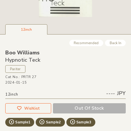
12inch
Recommended
Back In
Boo Williams
Hypnotic Teck
Pariter
Cat No.: PRTR 27
2024-01-15
---- JPY
12inch
Out Of Stock
Wishlist
Sample1
Sample2
Sample3