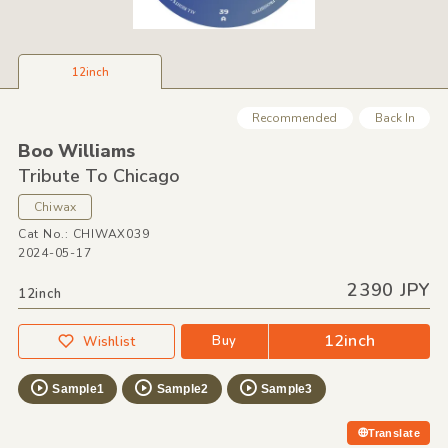
12inch
Recommended
Back In
Boo Williams
Tribute To Chicago
Chiwax
Cat No.: CHIWAX039
2024-05-17
2390 JPY
12inch
12inch
Buy
Wishlist
Sample1
Sample2
Sample3
Translate