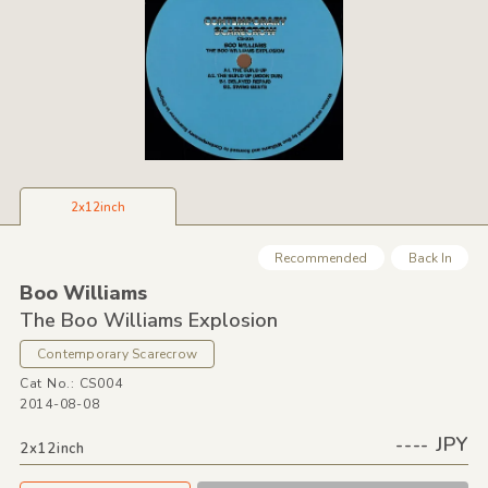
2x12inch
Recommended
Back In
Boo Williams
The Boo Williams Explosion
Contemporary Scarecrow
Cat No.: CS004
2014-08-08
---- JPY
2x12inch