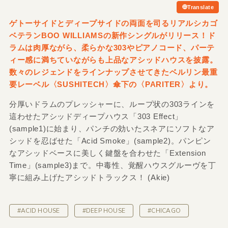
Translate
ゲトーサイドとディープサイドの両面を司るリアルシカゴ
ベテランBOO WILLIAMSの新作シングルがリリース！ド
ラムは肉厚ながら、柔らかな303やピアノコード、パーテ
ィー感に満ちていながらも上品なアシッドハウスを披露。
数々のレジェンドをラインナップさせてきたベルリン最重
要レーベル〈SUSHITECH〉傘下の〈PARITER〉より。
分厚いドラムのプレッシャーに、ループ状の303ラインを
這わせたアシッドディープハウス「303 Effect」
(sample1)に始まり、パンチの効いたスネアにソフトなア
シッドを忍ばせた「Acid Smoke」(sample2)。パンピン
なアシッドベースに美しく鍵盤を合わせた「Extension
Time」(sample3)まで。中毒性、覚醒ハウスグルーヴを丁
寧に組み上げたアシッドトラックス！ (Akie)
#ACID HOUSE
#DEEP HOUSE
#CHICAGO