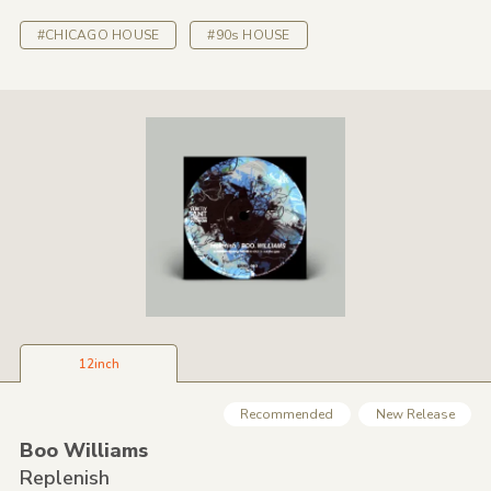
#CHICAGO HOUSE
#90s HOUSE
12inch
Recommended
New Release
Boo Williams
Replenish