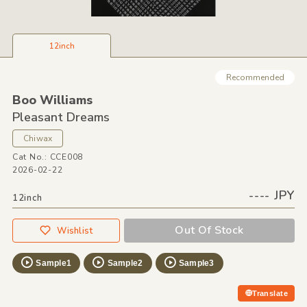
12inch
Recommended
Boo Williams
Pleasant Dreams
Chiwax
Cat No.: CCE008
2026-02-22
---- JPY
12inch
Out Of Stock
Wishlist
Sample1
Sample2
Sample3
Translate