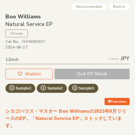
Recommended
Back In
Boo Williams
Natural Service EP
Chiwax
Cat No.: CHIWAX037
2024-06-17
---- JPY
12inch
Out Of Stock
Wishlist
Sample1
Sample2
Sample3
Translate
シカゴハウス・マスター Boo Williamsの2023年9月リリ
ースのEP。「Natural Service EP」ストックしていま
す。