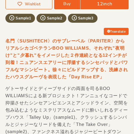
12inch
Buy
Wishlist
Sample1
Sample2
Sample3
Translate
名門〈SUSHITECH〉のサブレーベル〈PARITER〉から
リアルシカゴベテランBOO WILLIAMS、それぞれ”夜明
け”と”夕暮れ”をイメージした２作連続となる12インチが
到着！ニュアンスエアリーに浮揚するシンセパッドとパワ
フルなマシンビート。徐々にビルドアップする、洗練され
たハウスグルーヴを表現した「Day Rise EP」
ゲトーサイドとディープサイドの両面を司るBOO
WILLIAMSによる新プロジェクト！アンニュイなコードで
抑揚させたシンセアンビエンスとアシッドライン、空間を
包み込むようなミステリアスなムードに酔いしれるディー
プハウス「Talley Up」(sample1)。クラッシュするシンバ
ルとジャジーなリードを備えた「The Take Over」
(sample2)、ファンクネス溢れるジャジービートダウン