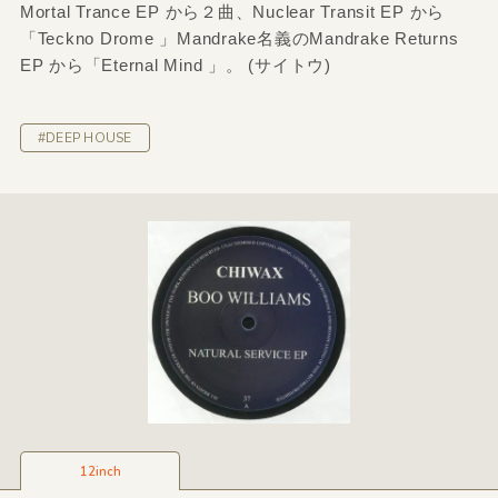
Mortal Trance EP から２曲、Nuclear Transit EP から
「Teckno Drome 」Mandrake名義のMandrake Returns
EP から「Eternal Mind 」。 (サイトウ)
#DEEP HOUSE
12inch