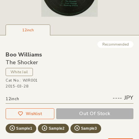
12inch
Recommended
Boo Williams
The Shocker
White Jail
Cat No.: WJR001
2015-03-28
---- JPY
12inch
Out Of Stock
Wishlist
Sample1
Sample2
Sample3