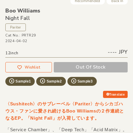
Recommended
Back In
Boo Williams
Night Fall
Pariter
Cat No.: PRTR29
2024-04-02
---- JPY
12inch
Out Of Stock
Wishlist
Sample1
Sample2
Sample3
Translate
〈Sushitech〉のサブレーベル〈Pariter〉からシカゴハ
ウス・ファンに愛され続けるBoo Williamsの２作連続と
なるEP。「Night Fall」が入荷しています。
「Service Chamber」、「Deep Tech」「Acid Matrix」。