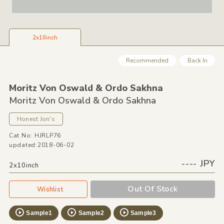
2x10inch
Recommended
Back In
Moritz Von Oswald &
Ordo Sakhna
Moritz Von Oswald &
Ordo Sakhna
Honest Jon's
Cat No: HJRLP76
updated:2018-06-02
---- JPY
2x10inch
Out Of Stock
Wishlist
Sample1
Sample2
Sample3