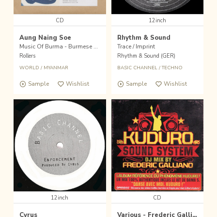
CD
12inch
Aung Naing Soe
Rhythm & Sound
Music Of Burma - Burmese Guitar
Trace / Imprint
Rollers
Rhythm & Sound (GER)
WORLD
/
MYANMAR
BASIC CHANNEL
/
TECHNO
Sample
Wishlist
Sample
Wishlist
12inch
CD
Cyrus
Various - Frederic Galliano