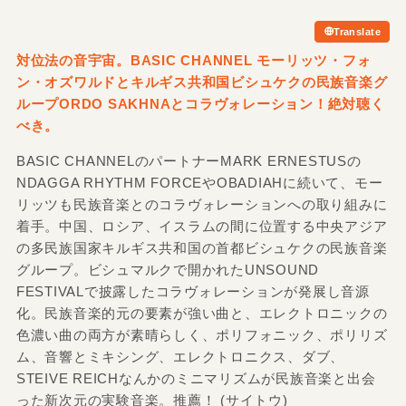
Translate
対位法の音宇宙。BASIC CHANNEL モーリッツ・フォ
ン・オズワルドとキルギス共和国ビシュケクの民族音楽グ
ループORDO SAKHNAとコラヴォレーション！絶対聴く
べき。
BASIC CHANNELのパートナーMARK ERNESTUSの
NDAGGA RHYTHM FORCEやOBADIAHに続いて、モー
リッツも民族音楽とのコラヴォレーションへの取り組みに
着手。中国、ロシア、イスラムの間に位置する中央アジア
の多民族国家キルギス共和国の首都ビシュケクの民族音楽
グループ。ビシュマルクで開かれたUNSOUND
FESTIVALで披露したコラヴォレーションが発展し音源
化。民族音楽的元の要素が強い曲と、エレクトロニックの
色濃い曲の両方が素晴らしく、ポリフォニック、ポリリズ
ム、音響とミキシング、エレクトロニクス、ダブ、
STEIVE REICHなんかのミニマリズムが民族音楽と出会
った新次元の実験音楽。推薦！ (サイトウ)