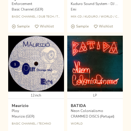
Enforcement
Kuduro Sound System - DJ MIX
Basic Channel (GER)
Emi
BASIC CHANNEL
/
DUB TECH
/
TECHNO
MIX-CD
/
KUDURO
/
WORLD
/
CROSSOVER
Sample
Wishlist
Sample
Wishlist
12inch
LP
Maurizio
BATIDA
Ploy
Neon Colonialismo
Maurizio (GER)
CRAMMED DISCS (Portugal)
BASIC CHANNEL
/
TECHNO
WORLD