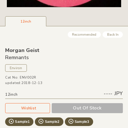
12inch
Recommended
Back In
Morgan Geist
Remnants
Environ
Cat No: ENV002R
updated:2018-12-13
---- JPY
12inch
Out Of Stock
Wishlist
Sample1
Sample2
Sample3