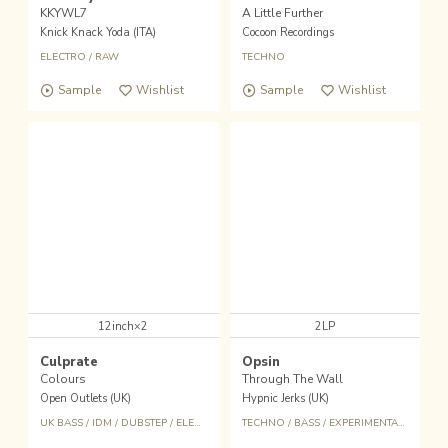
KKYWL7
A Little Further
Knick Knack Yoda (ITA)
Cocoon Recordings
ELECTRO
/
RAW
TECHNO
Sample
Wishlist
Sample
Wishlist
12inch×2
2LP
Culprate
Opsin
Colours
Through The Wall
Open Outlets (UK)
Hypnic Jerks (UK)
UK BASS
/
IDM
/
DUBSTEP
/
ELECTRONICA EXPERIMENTAL
TECHNO
/
BASS
/
EXPERIMENTAL
/
AMBIE