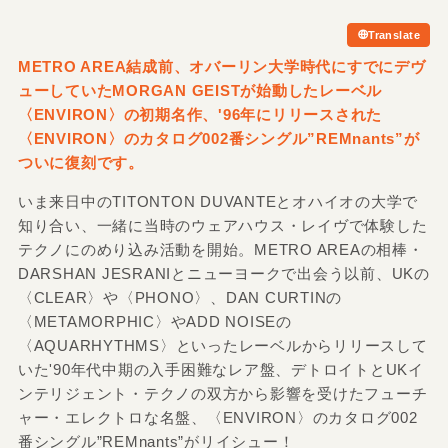
Translate
METRO AREA結成前、オバーリン大学時代にすでにデヴ
ューしていたMORGAN GEISTが始動したレーベル
〈ENVIRON〉の初期名作、'96年にリリースされた
〈ENVIRON〉のカタログ002番シングル”REMnants”が
ついに復刻です。
いま来日中のTITONTON DUVANTEとオハイオの大学で
知り合い、一緒に当時のウェアハウス・レイヴで体験した
テクノにのめり込み活動を開始。METRO AREAの相棒・
DARSHAN JESRANIとニューヨークで出会う以前、UKの
〈CLEAR〉や〈PHONO〉、DAN CURTINの
〈METAMORPHIC〉やADD NOISEの
〈AQUARHYTHMS〉といったレーベルからリリースして
いた'90年代中期の入手困難なレア盤、デトロイトとUKイ
ンテリジェント・テクノの双方から影響を受けたフューチ
ャー・エレクトロな名盤、〈ENVIRON〉のカタログ002
番シングル”REMnants”がリイシュー！