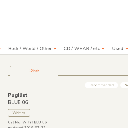
Rock / World / Other
CD / WEAR / etc
Used
12inch
Recommended
N
Pugilist
BLUE 06
Whities
Cat No: WHYTBLU 06
updated:2019-07-22