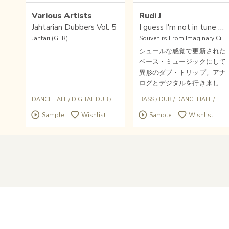
Various Artists
Rudi J
Jahtarian Dubbers Vol. 5
I guess I'm not in tune after all
Jahtari (GER)
Souvenirs From Imaginary Cities (BEL)
シュールな感覚で更新された
ベース・ミュージックにして
異形のダブ・トリップ。アナ
ログとデジタルを行き来しな
がら極めて曲解されたダンス
DANCEHALL
/
DIGITAL DUB
/
BASS
/
JAHTARI
BASS
/
DUB
/
DANCEHALL
/
EXPERIMENTAL
ホールの沼地。Weird Dust
Sample
Wishlist
Sample
Wishlist
名義や、Tav ExoticやAnothe
r Dancerのメンバーとしても
活動するブリュッセル地下ア
ーティストMichael Crabbéが
新たなRudi J名義で最新作を
リリース。
Home
About Us
Help
Overseas
Contact