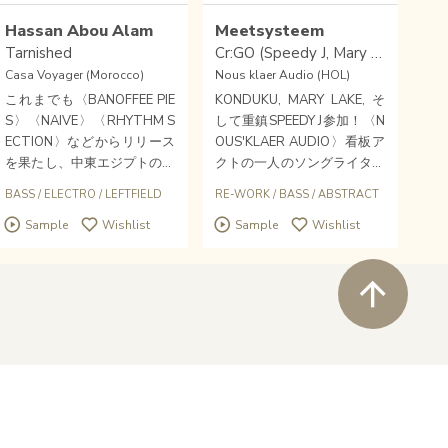
Hassan Abou Alam
Meetsysteem
Tarnished
Cr:GO (Speedy J, Mary Lake, Konduku Remixes)
Casa Voyager (Morocco)
Nous klaer Audio (HOL)
これまでも〈BANOFFEE PIE
KONDUKU, MARY LAKE, そ
S〉〈NAIVE〉〈RHYTHM S
して重鎮SPEEDY J参加！〈N
ECTION〉などからリリース
OUS'KLAER AUDIO〉看板ア
を果たし、中東エジプトのク
クトの一人のソングライター
ラブしーんを革新してきた鬼
MEETSYSTEEMが昨年リリ
BASS
/
ELECTRO
/
LEFTFIELD
RE-WORK
/
BASS
/
ABSTRACT
才HASSAN ABOU ALAMに
ースしたウィアードポップア
Sample
Wishlist
Sample
Wishlist
よる新作EPが到着！弾む重
ルバム「Cr:GO」からのリミ
量ベースとパーカッションの
キシーズ第2弾。ウィアード
リズミカルなジャム、前衛ベ
ポップであるオリジナルの質
ペ
ースサウンド。カサブランカ
感を残しながらアブストラク
のエレクトロフロンティア
トなベースミュージック/テ
〈CASA VOYAGER〉より！
クノへ変換。
Wishlist
close soun
Buy
newtone records 2021
©