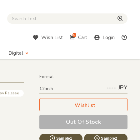
Close Search box
検索
0
Wish List
Cart
Login
Digital
Format
---- JPY
12inch
ew Release
Wishlist
Out Of Stock
Sample1
Sample2