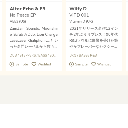
Alter Echo & E3
Wilfy D
No Peace EP
VITD 001
AEE3 (US)
Vitamin D (UK)
ZamZam Sounds, Moonshin
2021年リリース名作12イン
e, Scrub A Dub, Lion Charge,
チ2年ぶりリプレス！90年代
LavaLava, Khaliphonic,,,とい
R&Bソウルに影響を受けた艶
った名門レーベルから数々の
やかフレーバーなセクシー・
名作リリースを重ねてきたU
ソウルフルUKガレージ3トラ
DUB
/
STEPPERS
/
BASS
/
SOUND SYSTEM
UKG
/
BASS
/
R&B
Sポートランド・オレゴン鬼
ック。LTDホワイト・スタン
Sample
Wishlist
Sample
Wishlist
才デュオAlter Echo & E3が、
プ盤12インチ3トラック。レ
長い休止期間を経て、久しぶ
コメンド！！！再入荷できま
りにシーンにカムバック！し
した！
かも新たに設立した自身レー
ベルAEE3からの記念すべき
第一弾リリース！！！盟友Is
han Soud参加！RSD、Om U
nitによる強力リミックス収
録！！！