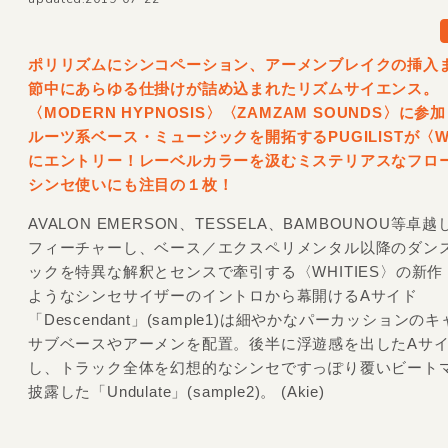
ポリリズムにシンコペーション、アーメンブレイクの挿入
節中にあらゆる仕掛けが詰め込まれたリズムサイエンス。
〈MODERN HYPNOSIS〉〈ZAMZAM SOUNDS〉に参
ルーツ系ベース・ミュージックを開拓するPUGILISTが〈WH
にエントリー！レーベルカラーを汲むミステリアスなフロ
シンセ使いにも注目の１枚！
AVALON EMERSON、TESSELA、BAMBOUNOU等卓
フィーチャーし、ベース／エクスペリメンタル以降のダン
ックを特異な解釈とセンスで牽引する〈WHITIES〉の新
ようなシンセサイザーのイントロから幕開けるAサイド
「Descendant」(sample1)は細やかなパーカッションの
サブベースやアーメンを配置。後半に浮遊感を出したAサ
し、トラック全体を幻想的なシンセですっぽり覆いビート
披露した「Undulate」(sample2)。 (Akie)