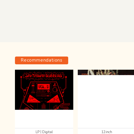
Recommendations
|
LP
Digital
12inch