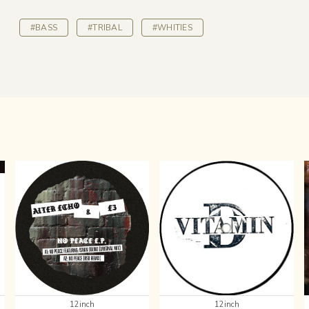
#BASS
#TRIBAL
#WHITIES
12inch
12inch