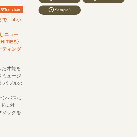
Translate
Sample3
まで、４小
加しニュー
ITIES〉
ーティング
越した才能を
スミュージ
作！バブルの
キャンバスに
イドに対
マジックを