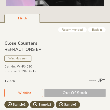
12inch
Recommended
Back In
Close Counters
REFRACTIONS EP
Wax Museum
Cat No: WMR-020
updated:2020-06-19
---- JPY
12inch
Out Of Stock
Wishlist
Sample1
Sample2
Sample3