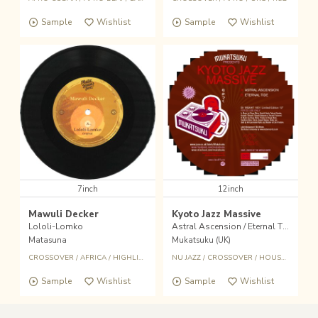
Sample
Wishlist
Sample
Wishlist
7inch
12inch
Mawuli Decker
Kyoto Jazz Massive
Lololi-Lomko
Astral Ascension / Eternal Tide
Matasuna
Mukatsuku (UK)
CROSSOVER
/
AFRICA
/
HIGHLIFE
/
AFRO DISCO
NU JAZZ
/
CROSSOVER
/
HOUSE
/
JAZZ F
Sample
Wishlist
Sample
Wishlist