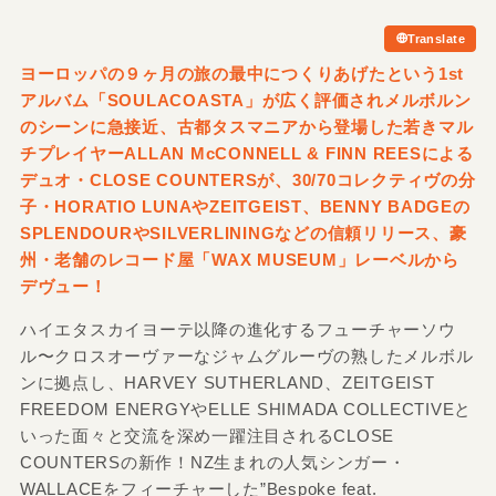
Translate
ヨーロッパの９ヶ月の旅の最中につくりあげたという1st
アルバム「SOULACOASTA」が広く評価されメルボルン
のシーンに急接近、古都タスマニアから登場した若きマル
チプレイヤーALLAN McCONNELL &
FINN REESによる
デュオ・CLOSE COUNTERSが、30/
70コレクティヴの分
子・HORATIO LUNAやZEITGEIST、BENNY BADGEの
SPLENDOURやSILVERLININGなどの信頼リリース、豪
州・老舗のレコード屋「WAX MUSEUM」レーベルから
デヴュー！
ハイエタスカイヨーテ以降の進化するフューチャーソウ
ル〜クロスオーヴァーなジャムグルーヴの熟したメルボル
ンに拠点し、HARVEY SUTHERLAND、ZEITGEIST
FREEDOM ENERGYやELLE SHIMADA COLLECTIVEと
いった面々と交流を深め一躍注目されるCLOSE
COUNTERSの新作！NZ生まれの人気シンガー・
WALLACEをフィーチャーした”Bespoke feat.