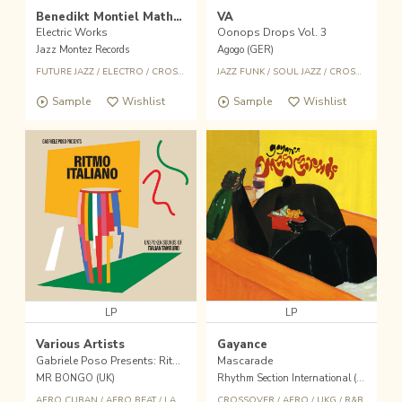
Benedikt Montiel Mathews
VA
Electric Works
Oonops Drops Vol. 3
Jazz Montez Records
Agogo (GER)
FUTURE JAZZ
/
ELECTRO
/
CROSSOVER
JAZZ FUNK
/
SOUL JAZZ
/
CROSSOVER
/
O
Sample
Wishlist
Sample
Wishlist
LP
LP
Various Artists
Gayance
Gabriele Poso Presents: Ritmo Italiano 'Unspoken Sounds Of Italian Tamburo'
Mascarade
MR BONGO (UK)
Rhythm Section International (UK)
AFRO CUBAN
/
AFRO BEAT
/
LATIN
/
JAZZ
CROSSOVER
/
CROSSOVER
/
AFRO
/
UKG
/
R&B