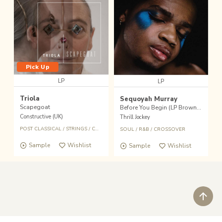
Pick Up
LP
LP
Triola
Sequoyah Murray
Scapegoat
Before You Begin (LP Brown Hi-Melt Vinyl+MP3)
Constructive (UK)
Thrill Jockey
POST CLASSICAL
/
STRINGS
/
CONTEMPORARY
/
ELECTRONICA
SOUL
/
R&B
/
CROSSOVER
Sample
Wishlist
Sample
Wishlist
ペ