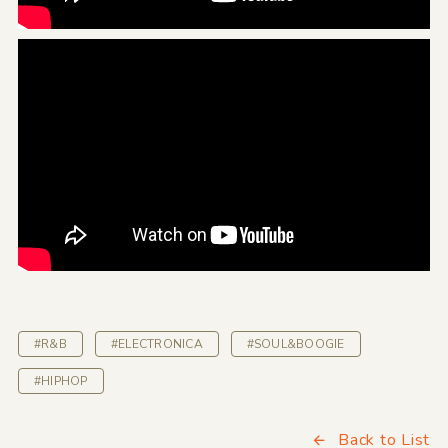
#R&B
#ELECTRONICA
#SOUL&BOOGIE
#HIPHOP
Back to List