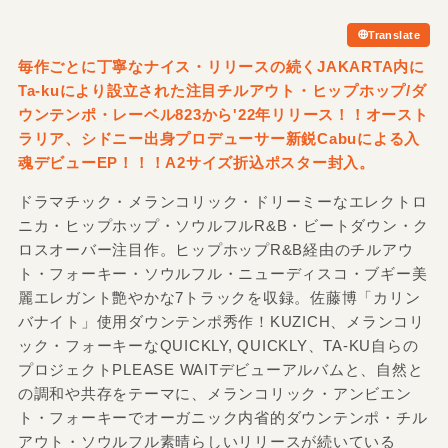
Translate
毎作ごとに丁寧なナイス・リリースの続くJAKARTA内に
Ta-kuにより設立された注目チルアウト・ヒップホップ/
ダ
ウンテンポ・レーベル823から'22年リリース！！オースト
ラリア、シドニー出身プロデューサー新鋭Cabuによる入
魂デビューEP！！！A2サイズ折込ポスター封入。
ドラマチック・メランコリック・ドリーミーなエレクトロ
ニカ・ヒップホップ・ソウルフルR&B・ビートダウン・ク
ロスオーバー注目作。ヒップホップR&B経由のチルアウ
ト・フォーキー・ソウルフル・ニューディスコ・ブギー美
麗エレガント艶やかな7トラックを収録。佐藤博「カリン
バナイト」使用ダウンテンポ秀作！KUZICH、メランコリ
ック・フォーキーなQUICKLY, QUICKLY、TA-KU自らの
プロジェクトPLEASE WAITデビューアルバムと、自然と
の調和や共存をテーマに、メランコリック・アンビエン
ト・フォーキーでオーガニック内省的ダウンテンポ・チル
アウト・ソウルフル素晴らしいリリースが続いている