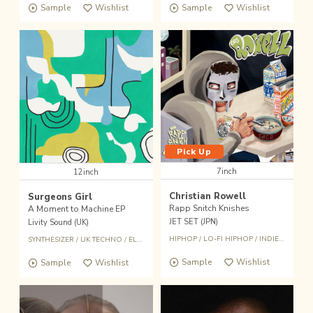
Sample
Wishlist
Sample
Wishlist
Pick Up
7inch
12inch
Christian Rowell
Surgeons Girl
Rapp Snitch Knishes
A Moment to Machine EP
JET SET (JPN)
Livity Sound (UK)
HIPHOP
/
LO-FI HIPHOP
/
INDIE ROCK
SYNTHESIZER
/
UK TECHNO
/
ELECTRONICA
Sample
Wishlist
Sample
Wishlist