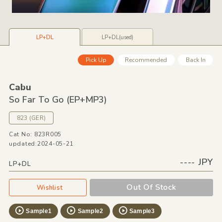
LP+DL
LP+DL(used)
Pick Up
Recommended
Back In
Cabu
So Far To Go
(EP+MP3)
823
(GER)
Cat No: 823R005
updated:2024-05-21
---- JPY
LP+DL
Out Of Stock
Wishlist
Sample1
Sample2
Sample3