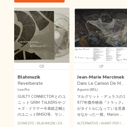
CD
LP
Blahmuzik
Jean-Marie Mercimek
Reverberate
Dans Le Camion De Marguerite Duras
Live.Pro
Aguirre (BEL)
GUILTY CONNECTORとのユ
マルグリット・デュラスの1
ニットGRIM TALKERSやジ
977年傑作映画『トラック』
ャズ・ドラマー今泉総之輔と
がタイトルになっている見逃
のユニットBMSO等、サンプ
せなかった一枚。Marion Mo
ラーを武器に膨大なソロ作品
lleとRonan Riouによるポス
DOMESTIC
/
BLAHMUZIK
/
EXPERIMENTAL
ALTERNATIVE
/
HIPHOP
/
AVANT-POP
/
EX
リリースを続ける音楽家BLA
トパンク/シャンソンデュオJ