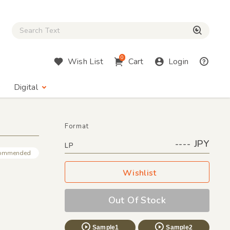
Close Search box
検索
0
Wish List
Cart
Login
Digital
Format
---- JPY
LP
ommended
Wishlist
Out Of Stock
Sample1
Sample2