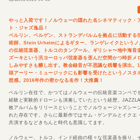
やっと入荷です！ノルウェーの隠れた名シネマティック・
ト・ジャズ逸品！
ベルリン、ベルゲン、ストランデバルムを拠点に活動する
術師、Stein Urheimによるギター、ランゲレイクという
の伝統弦楽器、トルコのタンブール、ギリシャ〜地中海音
ズーキという汎ヨーロッパ弦楽器を歪んだ空間かつ時折メ
しみやすさも醸し出す。教会録音が不思議な残響を演出。19
頭アーリー・ミュージックにも影響を受けたというノスタル
想感。2016年作の密かなる名作！大推薦！
ベルリン在住で、かつてはノルウェーの伝統音楽コンペで
経験と実験的ドローンも演奏していたという経歴。JAZZLA
枚アルバムをリリースということでノルウェージャズシー
れた存在です。さらに最新作ではサム・ゲンデルとイクエ
共演するなどきちんと時代も意識してます。
ノルウェー、トルコ、インド経由の様々な弦楽器を操り、