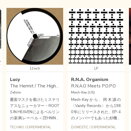
12inch
LP
Lucy
R.N.A. Organism
The Hermit / The High Priestess (BLAWAN Remixes)
R.N.A.O Meets P.O.P.O
Zehnin
Mesh-Key (US)
覆面マスクを着けたミステリ
Mesh-Keyから、阿木譲の
アスなニューカマー・ROOT
〈Vanity Records〉から198
S IN HEAVENによるベルリン
0年にリリースされた、EP-4
の新興レーベル＜ZEHNIN＞
のメンバーでもあった好機タ
から、〈STROBOSCOPIC A
ツオのR.N.A. Organism。
PERIMENTAL
TECHNO
/
EXPERIMENTAL
DOMESTIC
/
EXPERIMENTAL
RTEFACTS〉主宰のLUCYが