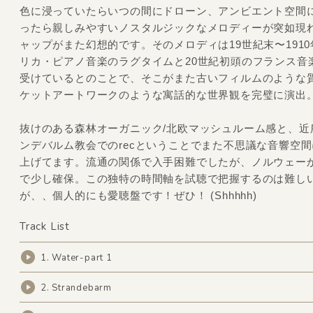
色に浸っていたらいつの間にドローン、アンビエント空間
ったら親しみやすいノスタルジックなメロディーが突如現
ャップがまた幻想的です。そのメロディは19世紀末〜191
リカ・ピアノ音楽のラグタイムと20世紀初頭のフランス音
受けているとのことで、そこがまた古いフィルムのような
ケットアートワークのような寓話的な世界観を完璧に演出
抜けのある森林オーガニック/北欧マッシュルーム感と、近
ンデバルム教会でのrecということでまた不思議な音響空
上げてます。流通の関係で入手困難でしたが、ノルウェー
で少し確保。この独特の時間軸を試聴で把握するのは難し
が、、個人的にも愛聴盤です！ぜひ！ (Shhhhh)
Track List
1. Water-part 1
2. Strandebarm