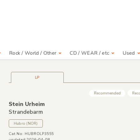
Rock / World / Other
CD / WEAR / etc
Used
LP
Recommended
Rec
Stein Urheim
Strandebarm
Hubro
(NOR)
Cat No: HUBROLP3555
updated:2026-04-08