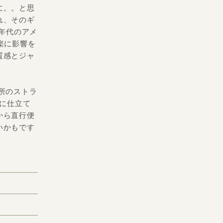
に。。と思
れ、そのギ
0年代のアメ
楽に影響を
質感とジャ
。
所のストラ
間に仕立て
から直行便
いかもです