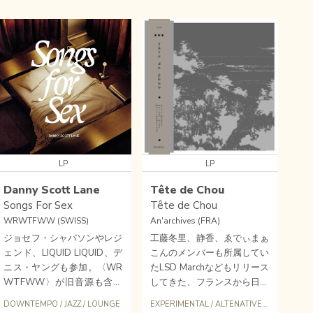
LP
LP
Danny Scott Lane
Tête de Chou
Songs For Sex
Tête de Chou
WRWTFWW (SWISS)
An'archives (FRA)
ジョセフ・シャバソンやレジ
工藤冬里、静香、ゑでぃまぁ
ェンド、LIQUID LIQUID、デ
こんのメンバーも所属してい
ニス・ヤングも参加。〈WR
たLSD Marchなどもリリース
WTFWW〉が旧音源も含め
してきた、フランスから日本
て送り出すL.A./NYCのスロー
のサイケフォーク/アヴァン
DOWNTEMPO
/
JAZZ
/
LOUNGE
EXPERIMENTAL
/
ALTENATIVE
/
NOISE
ミュージックの才能、Danny
ロック/エクスペリメンタル