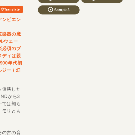
Translate
Sample3
アンビエン
弦楽器の魔
ノルウェー
楽必須のブ
ロディは親
00年代初
ジー /
幻
も優勝した
NDから3
ンでは知ら
・モリとも
その古の音