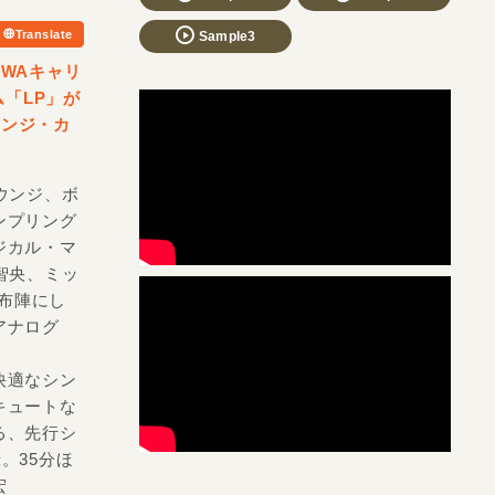
Translate
Sample3
TOWAキャリ
ム「LP」が
レンジ・カ
ウンジ、ボ
ンプリング
ジカル・マ
智央、ミッ
の布陣にし
アナログ
快適なシン
キュートな
る、先行シ
録。35分ほ
幸宏