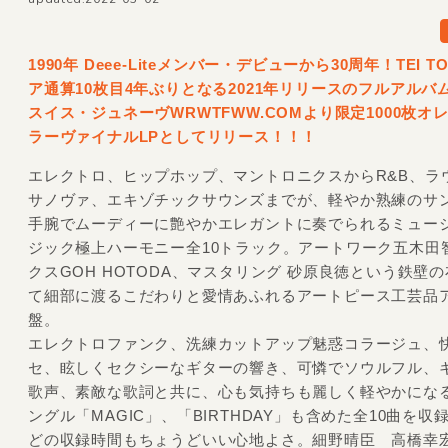
1990年 Deee-Liteメンバー・デビューから30周年！TEI 
ア通算10枚目4年ぶりとなる2021年リリースのフルアルバ
スイス・ジュネーヴWRWTFWW.COMより限定1000枚オ
ラーヴァイナルLPとしてリリース！！！
エレクトロ、ヒップホップ、マントロニクスからR&B、ラ
サノヴァ、エキゾチックサウンズまでが、軽やか熟練のサ
手腕でムーディーに艶やかエレガントに奏でられるミュー
ジック極上ハーモニー全10トラック。アートワーク五木田
クスGOH HOTODA、マスタリング 砂原良徳という鉄壁
て細部に渡るこだわりと愛情あふれるアートピース工芸品
盤。
エレクトロファンク、洗練カットアップ魅惑コラージュ、
セ、眩しくセクシーなギターの響き、可憐でソウルフル、
歌声、素敵な歌詞と共に、心も気持ちも麗しく軽やかにな
ングル「MAGIC」、「BIRTHDAY」も含めた全10曲を収
どの収録時間もちょうどいい心地よさ。細野晴臣 高橋