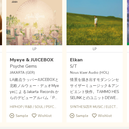
LP
LP
Myeye & JUICEBOX
Elkan
Psyche Gems
S/T
JAKARTA (GER)
Nous klaer Audio (HOL)
LA拠点ラッパーJUICEBOXと
情景を描き出すモダンシンセ
北欧ノルウェー・デュオMye
サイザーミュージック＆アン
yeによるJakarta Recordsか
ビエント快作。TAMMO HES
らのデビューアルバム「Psy
SELINKとのユニットDEWEM
che Gems」が淡く甘酸っぱ
ERとしてもリリースしてき
HIPHOP
/
R&B
/
SOUL
/
PSYCHEDELIC
SYNTHESIZER MUSIC
/
ELECTRONIC
/
く白昼夢ヒップホップ内省的
たレーベルファミリーELKAN
Sample
Wishlist
Sample
Wishlist
ソフト・サイケデリック・ソ
のソロアルバムが現行エレク
ウルフル・フォーキーに素晴
トロニック前線〈NOUS KLA
らしい。
ER AUDIO〉からドロップ！