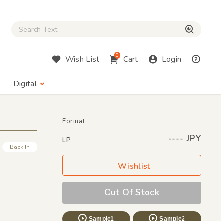
Close Search box
検索
0
Wish List
Cart
Login
Digital
Format
---- JPY
LP
Back In
Wishlist
Out Of Stock
Sample1
Sample2