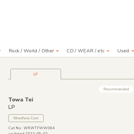
Rock / World / Other
CD / WEAR / etc
Used
LP
Recommended
Towa Tei
LP
Wrwtfww.Com
Cat No: WRWTFWW064
updated:2022-05-02