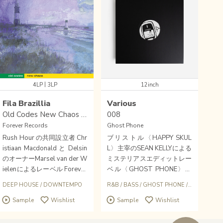
|
4LP
3LP
12inch
Fila Brazillia
Various
Old Codes New Chaos (3LP Regular Edition)
008
Forever Records
Ghost Phone
Rush Hour の共同設立者 Chr
ブリストル〈HAPPY SKUL
istiaan Macdonald と Delsin
L〉主宰のSEAN KELLYによる
のオーナーMarsel van der W
ミステリアスエディットレー
ielenによるレーベル Forever
ベル〈GHOST PHONE〉の
Recordsから、90年代のUK
新作、2年ぶり新作となる第
DOWNTEMPO
DEEP HOUSE
/
DOWNTEMPO
R&B
/
BASS
/
GHOST PHONE
/
JUNGLE
ヨークシャーの、ハウス、ア
8弾が到着！ヘリウムボイス
Sample
Wishlist
Sample
Wishlist
ンビエント、チルアウト・カ
に加工し、不敵に切り刻んだ
ルチャーに属した名ユニット
モダンR&Bサンプル。今回も
Fila Brazilliaの1994年の名作
フットワーク、ジャージーク