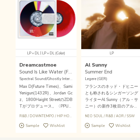
|
LP＋DL
LP＋DL (Color)
LP
Dreamcastmoe
Al Sunny
Sound Is Like Water (Fruit Punch Vinyl Lp)
Summer End
Spectral Sound/Ghostly International (US)
Legere (GER)
Max D(Future Times)、Sami
フランスのネッド・ドヒニー
Yenigun(1432R)、Jordan Gc
とも称されるシンガーソング
z、1800Haight StreetのZDB
ライターAl Sunny（アル・サ
Tがプロデュース。〈PPU〉
ニー）の新作3枚目のアルバ
からデビュー以降、SSW、
ム「Summer End」がドイ
R&B
/
DOWNTEMPO
/
HIP HOP
/
HOUSE
NEO SOUL
/
R&B
/
AOR
/
SSW
写真家、DJ、ドラマーと多岐
ツ・ハンブルグ名レーベルLé
Sample
Wishlist
Sample
Wishlist
に活躍しているマルチな才
gère Recordingsよりリリー
能、ワシントンDCのDreamc
スされた！！夏の終わりを想
astmoe(ex.Dreamcast)が、
起させてくれるAORヨッ