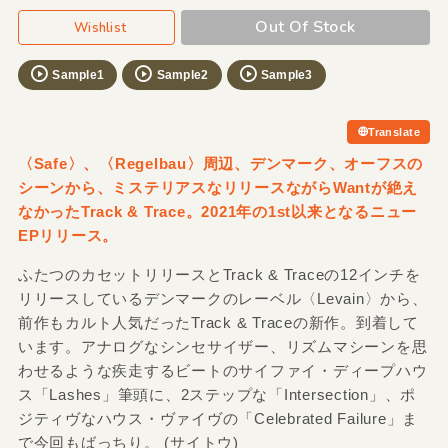
Out Of Stock
Wishlist
Sample1
Sample2
Sample3
Translate
〈Safe〉、〈Regelbau〉周辺、デンマーク、オーフスの
シーンから、ミステリアスなリリースながらWantが絶え
なかったTrack &
Trace。2021年の1st以来となるニュー
EPリリース。
ふたつのカセットリリースとTrack & Traceの12インチを
リリースしているデンマークのレーベル〈Levain〉から、
前作もカルト人気だったTrack & Traceの新作。到着して
います。アナログなシンセサイザー、リズムマシーンを思
わせるような疾走するビートのサイファイ・ディープハウ
ス「Lashes」筆頭に、2ステップな「Intersection」、ポ
ジティヴなハウス・ヴァイヴの「Celebrated Failure」ま
で今回もばっちり。 (サイトウ)