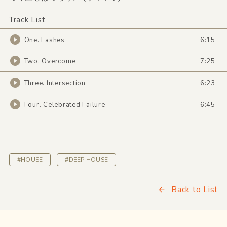
Track List
One. Lashes
6:15
Two. Overcome
7:25
Three. Intersection
6:23
Four. Celebrated Failure
6:45
#HOUSE
#DEEP HOUSE
Back to List