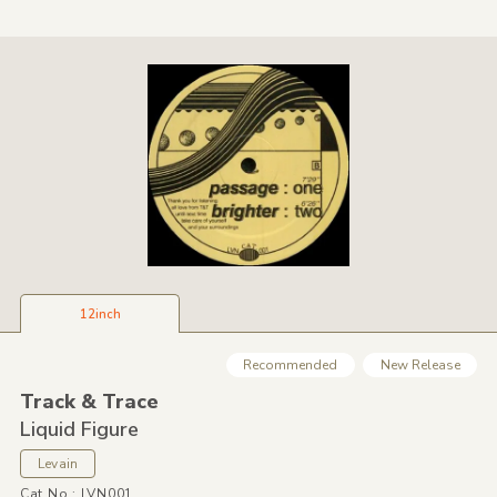
12inch
Recommended
New Release
Track &
Trace
Liquid Figure
Levain
Cat No.: LVN001