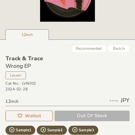
12inch
Recommended
Back In
Track &
Trace
Wrong EP
Levain
Cat No.: LVN002
2024-02-28
---- JPY
12inch
Out Of Stock
Wishlist
Sample1
Sample2
Sample3