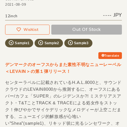
2021-08-09
---- JPY
12inch
Out Of Stock
Wishlist
Sample1
Sample2
Sample3
Translate
デンマークのオーフスからまた素性不明なニューレーベル
＜LEVAIN＞の第１弾リリース！
センターラベルに記載されているH.A.L.8000と、サウンド
クラウドのLEVAIN8000から推測するに、オーフスにある
バー/カフェ「SUPER」のレジデンスか?! ミステリアスア
クト・T&TことTRACK & TRACEによる処女作をストッ
ク！伸びやかでサイケデリックなメロディーが上空こだま
する、ニューエイジ的解放感が心地い
い”Shea”(sample1)、リキッド状に光るシンセワーク、オ