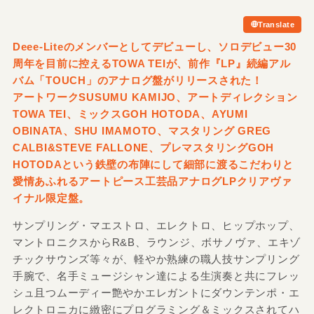
Translate
Deee-Liteのメンバーとしてデビューし、ソロデビュー30
周年を目前に控えるTOWA TEIが、前作『LP』続編アル
バム「TOUCH」のアナログ盤がリリースされた！
アートワークSUSUMU KAMIJO、アートディレクション
TOWA TEI、ミックスGOH HOTODA、AYUMI
OBINATA、SHU IMAMOTO、マスタリング GREG
CALBI&
STEVE FALLONE、プレマスタリングGOH
HOTODAという鉄壁の布陣にして細部に渡るこだわりと
愛情あふれるアートピース工芸品アナログLPクリアヴァ
イナル限定盤。
サンプリング・マエストロ、エレクトロ、ヒップホップ、
マントロニクスからR&B、ラウンジ、ボサノヴァ、エキゾ
チックサウンズ等々が、軽やか熟練の職人技サンプリング
手腕で、名手ミュージシャン達による生演奏と共にフレッ
シュ且つムーディー艶やかエレガントにダウンテンポ・エ
レクトロニカに緻密にプログラミング＆ミックスされてハ