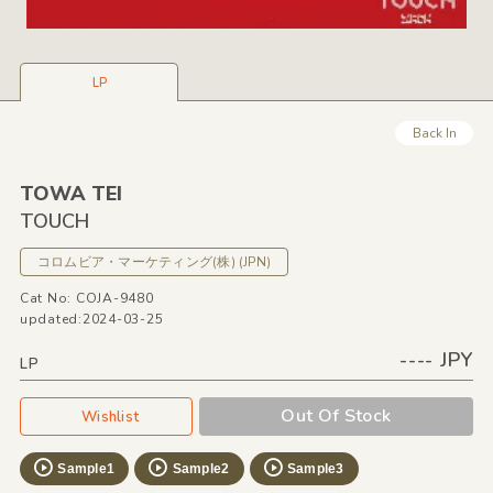
LP
Back In
TOWA TEI
TOUCH
コロムビア・マーケティング
(株)
(JPN)
Cat No: COJA-9480
updated:2024-03-25
---- JPY
LP
Out Of Stock
Wishlist
Sample1
Sample2
Sample3