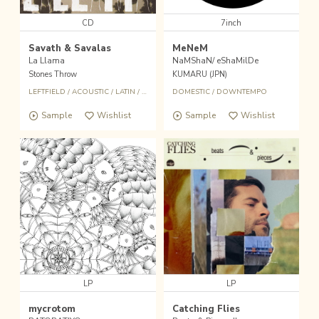
CD
7inch
Savath & Savalas
MeNeM
La Llama
NaMShaN/ eShaMilDe
Stones Throw
KUMARU (JPN)
LEFTFIELD
/
ACOUSTIC
/
LATIN
/
DOWNTEMPO
DOMESTIC
/
NEOFOLK
/
DOWNTEMPO
Sample
Wishlist
Sample
Wishlist
LP
LP
mycrotom
Catching Flies