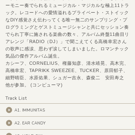
ーモニー奏でられるミュージカル・マジカルな極上11トラ
ック。レコードへの愛情溢れるプライベート・ストイック
なDIY感覚さえ伝わってくる唯一無二のサンプリング・プ
ログラミングとゲストミュージシャンと共にセッション奏
でられ丁寧に施される楽曲の数々、アルバム終盤11曲目リ
アレンジ「RADIO（DJ）」で聞こえてくる高橋幸宏さん
の歌声に感涙、思わず涙してしまいました。ロマンチック
気品の傑作アルバム誕生。
カシーフ、CORNELIUS、権藤知彦、清水靖晃、高木完、
高橋幸宏、TAPRIKK SWEEZEE、TUCKER、原田郁子、
細野晴臣、水原佑果、シュガー吉永、森俊二 安田寿之
他が参加。 (コンピューマ)
Track List
A1. IMMUNITAS
A2. EAR CANDY