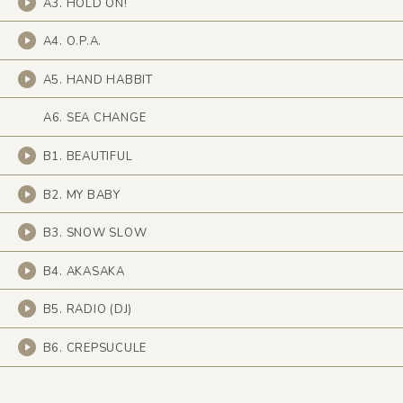
A3. HOLD ON!
A4. O.P.A.
A5. HAND HABBIT
A6. SEA CHANGE
B1. BEAUTIFUL
B2. MY BABY
B3. SNOW SLOW
B4. AKASAKA
B5. RADIO (DJ)
B6. CREPSUCULE