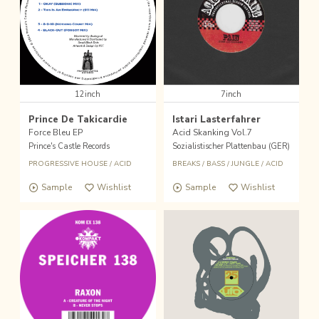
12inch
7inch
Prince De Takicardie
Istari Lasterfahrer
Force Bleu EP
Acid Skanking Vol.7
Prince's Castle Records
Sozialistischer Plattenbau (GER)
PROGRESSIVE HOUSE
/
ACID
BREAKS
/
BASS
/
JUNGLE
/
ACID
Sample
Wishlist
Sample
Wishlist