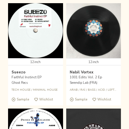
12inch
12inch
Sueezo
Nabil Vortex
Faithful Instinct EP
1001 Edits Vol. 2 Ep
Ghost Recs
Serendip Lab (FRA)
TECH HOUSE
/
MINIMAL HOUSE
ARAB
/
RAÏ
/
BASS
/
ACID
/
LEFTFIELD
Sample
Wishlist
Sample
Wishlist