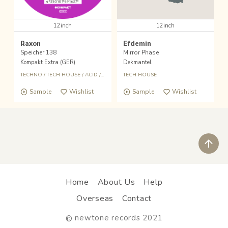
12inch
12inch
Raxon
Efdemin
Speicher 138
Mirror Phase
Kompakt Extra (GER)
Dekmantel
TECHNO
/
TECH HOUSE
/
ACID
/
RAVE
TECH HOUSE
Sample
Wishlist
Sample
Wishlist
ペ
Home
About Us
Help
Overseas
Contact
newtone records 2021
©