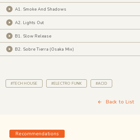
A1. Smoke And Shadows
A2. Lights Out
B1. Slow Release
B2. Sobre Tierra (Osaka Mix)
#TECH HOUSE
#ELECTRO FUNK
#ACID
Back to List
Recommendations