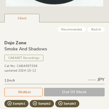
12inch
Recommended
Back In
Dojo Zone
Smoke And Shadows
CABARET Recordings
Cat No: CABARET036
updated:2024-10-12
---- JPY
12inch
Out Of Stock
Wishlist
Sample1
Sample2
Sample3