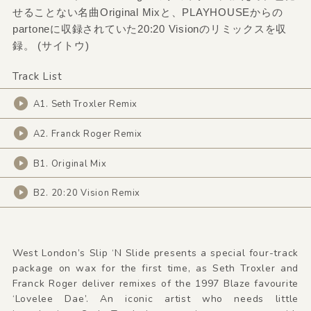
せることない名曲Original Mixと、PLAYHOUSEからの
partoneに収録されていた20:20 Visionのリミックスを収
録。 (サイトウ)
Track List
A1. Seth Troxler Remix
A2. Franck Roger Remix
B1. Original Mix
B2. 20:20 Vision Remix
West London’s Slip ‘N Slide presents a special four-track
package on wax for the first time, as Seth Troxler and
Franck Roger deliver remixes of the 1997 Blaze favourite
‘Lovelee Dae’. An iconic artist who needs little