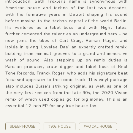
introduction, Seth Troxler’s name is synonymous with
American house and techno of the last two decades,
with his formative years in Detroit shaping his sound
before moving to the techno capital of the world Berlin.
His ventures as a label boss, and with Night Tales,
further cemented the talent as an underground hero - he
now joins the likes of Carl Craig, Roman Flügel, and
Isolée in giving ‘Lovelee Dae’ an expertly crafted remix,
building from minimal grooves to a grand and immersive
wash of sound. Also stepping up on remix duties is
Parisian producer, crate digger and label boss of Real
Tone Records, Franck Roger, who adds his signature beat
focussed approach to the iconic track. This vinyl package
also includes Blaze’s striking original, as well as one of
the very first remixes from the late 90s, the 20:20 Vision
remix of which used copies go for big money. This is an
essential 12 inch EP for any true house fan.
#DEEP HOUSE
#90s HOUSE
#VOCAL HOUSE