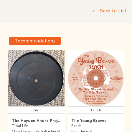
Back to List
Recommendations
12inch
12inch
The Hayden Andre Project / Kingdom Come
The Young Braves
Tribal Life
Reach
Clone Classic Cuts (Netherlands)
Rhino Records