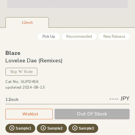
12inch
Pick Up
Recommended
New Release
Blaze
Lovelee Dae
(Remixes)
Slip 'N' Slide
Cat No: SLIPD456
updated:2024-08-13
---- JPY
12inch
Out Of Stock
Wishlist
Sample1
Sample2
Sample3