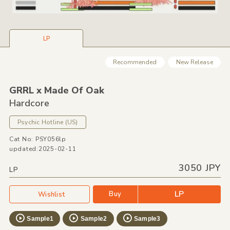
LP
Recommended
New Release
GRRL x Made Of Oak
Hardcore
Psychic Hotline
(US)
Cat No: PSY056lp
updated:2025-02-11
3050 JPY
LP
LP
Buy
Wishlist
Sample1
Sample2
Sample3