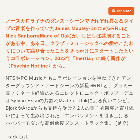
Translate
ノースカロライナのダンス・シーンでそれぞれ異なるタイ
プの音楽を作っていたJames Mapley-Brittle
(GRRL)と
Nick Sanborn
(Made of Oak)が、しばしば共演すること
がある中、ある日、クラブ・ミュージックへの愛やこだわ
りについて語り合ったことをきっかけにスタートしたとい
うコラボレーション。2022年『Inertia』に続く新作が
〈Psychic Hotline〉から。
NTSやPC Musicともコラボレーションを重ねてきたアン
ダーグラウンド・アートシーンの新星GRRLと、グラミー
賞ノミネート経験のあるエレクトロニック・ポップ・デュ
オSylvan Essoの片割れMade of Oakによる良いコンビ。
BjörkやArcaからも支持を受ける2人の電子的衝突と寄り添
いによって生み出された、エンパワメントを引き上げる、
ハイパーモダンな高解像度ダンス・トラック集。 (足立)
Track List