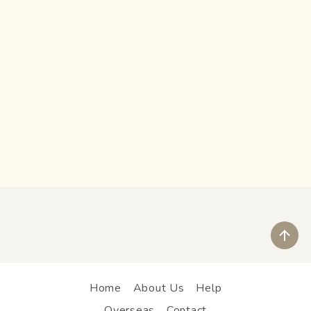
ペ
Home
About Us
Help
Overseas
Contact