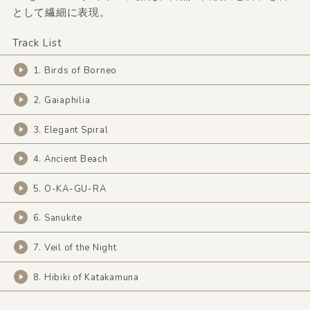
として繊細に表現。
Track List
1. Birds of Borneo
2. Gaiaphilia
3. Elegant Spiral
4. Ancient Beach
5. O-KA-GU-RA
6. Sanukite
7. Veil of the Night
8. Hibiki of Katakamuna