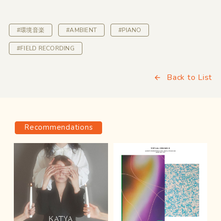
#環境音楽
#AMBIENT
#PIANO
#FIELD RECORDING
Back to List
Recommendations