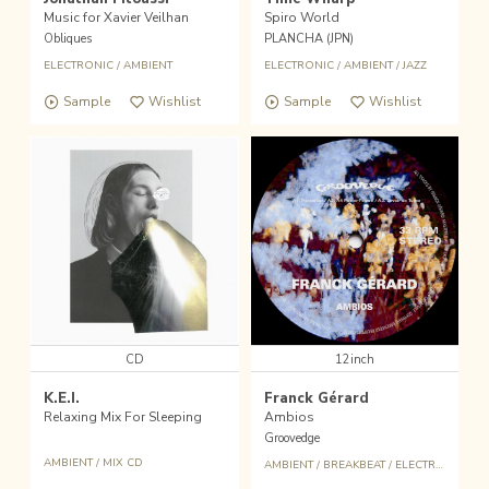
Music for Xavier Veilhan
Spiro World
Obliques
PLANCHA (JPN)
ELECTRONIC
/
AMBIENT
ELECTRONIC
/
AMBIENT
/
JAZZ
Sample
Wishlist
Sample
Wishlist
CD
12inch
K.E.I.
Franck Gérard
Relaxing Mix For Sleeping
Ambios
Groovedge
AMBIENT
/
MIX CD
AMBIENT
/
BREAKBEAT
/
ELECTRONIC