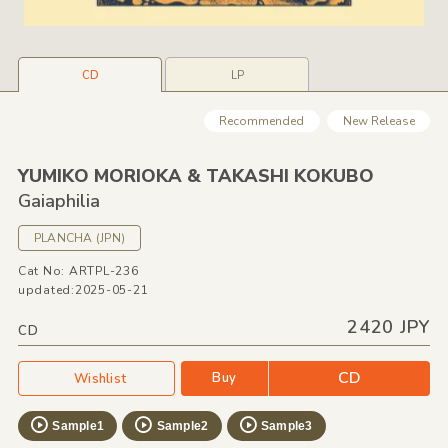
CD
LP
Recommended
New Release
YUMIKO MORIOKA &
TAKASHI KOKUBO
Gaiaphilia
PLANCHA
(JPN)
Cat No: ARTPL-236
updated:2025-05-21
2420 JPY
CD
CD
Buy
Wishlist
Sample1
Sample2
Sample3