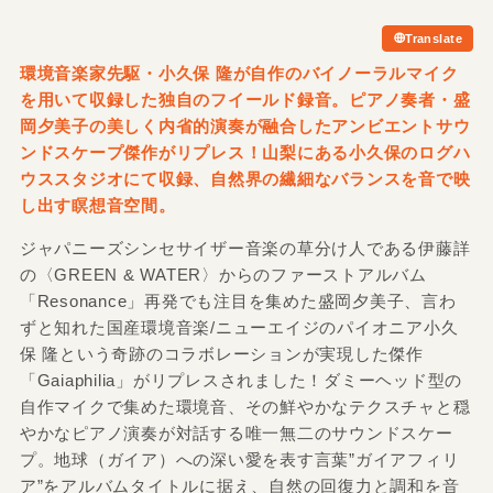
Translate
環境音楽家先駆・小久保 隆が自作のバイノーラルマイク
を用いて収録した独自のフイールド録音。ピアノ奏者・盛
岡夕美子の美しく内省的演奏が融合したアンビエントサウ
ンドスケープ傑作がリプレス！山梨にある小久保のログハ
ウススタジオにて収録、自然界の繊細なバランスを音で映
し出す瞑想音空間。
ジャパニーズシンセサイザー音楽の草分け人である伊藤詳
の〈GREEN & WATER〉からのファーストアルバム
「Resonance」再発でも注目を集めた盛岡夕美子、言わ
ずと知れた国産環境音楽/ニューエイジのパイオニア小久
保 隆という奇跡のコラボレーションが実現した傑作
「Gaiaphilia」がリプレスされました！ダミーヘッド型の
自作マイクで集めた環境音、その鮮やかなテクスチャと穏
やかなピアノ演奏が対話する唯一無二のサウンドスケー
プ。地球（ガイア）への深い愛を表す言葉”ガイアフィリ
ア”をアルバムタイトルに据え、自然の回復力と調和を音