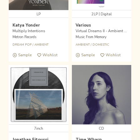
|
LP
2LP
Digital
Katya Yonder
Various
Multiply Intentions
Virtual Dreams II - Ambient Explorations In The House & Techno Age, Japan 1993-1999
Metron Records
Music From Memory
DREAM POP
/
AMBIENT
AMBIENT
/
DOMESTIC
Sample
Wishlist
Sample
Wishlist
7inch
CD
Jonathan Fitoussi
Time Wharp