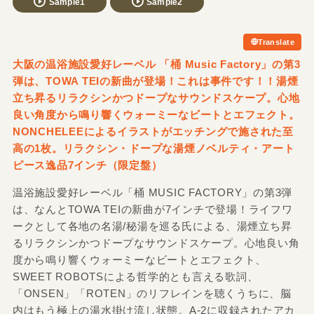
Sample1
Sample2
Translate
大阪の温浴施設愛好レーベル 「桶 Music Factory」の第3
弾は、TOWA TEIの新曲が登場！これは事件です！！湯煙
立ち昇るリラクシンかつドープなサウンドスケープ。心地
良い角度から鳴り響くウォーミーなビートとエフェクト。
NONCHELEEによるイラストがエッチングで施された至
高の1枚。リラクシン・ドープな湯煙ノベルティ・アート
ピース逸品7インチ（限定盤）
温浴施設愛好レーベル「桶 MUSIC FACTORY」の第3弾
は、なんとTOWA TEIの新曲が7インチで登場！ライフワ
ークとして各地の名湯/秘湯を巡る氏による、湯煙立ち昇
るリラクシンかつドープなサウンドスケープ。心地良い角
度から鳴り響くウォーミーなビートとエフェクト、
SWEET ROBOTSによる哲学的とも言える歌詞、
「ONSEN」「ROTEN」のリフレインを聴くうちに、脳
内はもう極上の湯水掛け流し状態。A-2に収録されたアカ