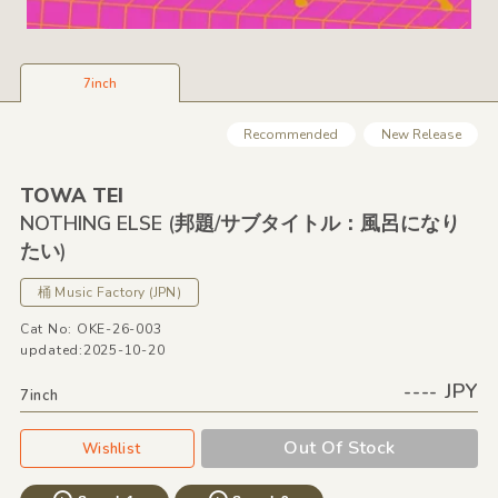
7inch
Recommended
New Release
TOWA TEI
NOTHING ELSE
(邦題/
サブタイトル：風呂になり
たい)
桶 Music Factory
(JPN)
Cat No: OKE-26-003
updated:2025-10-20
---- JPY
7inch
Out Of Stock
Wishlist