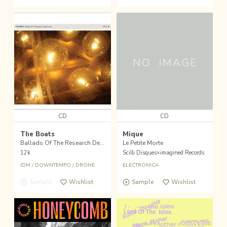
CD
CD
The Boats
Mique
Ballads Of The Research Department
Le Petite Morte
12k
Scilli Disques×imagined Records
IDM
/
DOWNTEMPO
/
DRONE
ELECTRONICA
Sample
Wishlist
Sample
Wishlist