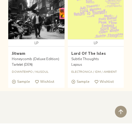
LP
LP
Jitwam
Lord Of The Isles
Honeycomb (Deluxe Edition)
Subtle Thoughts
Tartelet (DEN)
Lapsus
DOWNTEMPO
/
NUSOUL
ELECTRONICA
/
IDM
/
AMBIENT
Sample
Wishlist
Sample
Wishlist
ペ