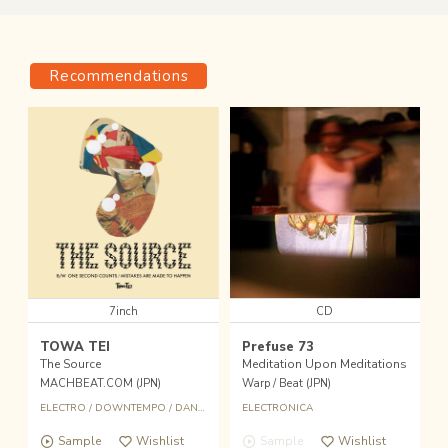
Recommendations
7inch
CD
TOWA TEI
Prefuse 73
The Source
Meditation Upon Meditations
MACHBEAT.COM (JPN)
Warp / Beat (JPN)
ELECTRO
/
DOWNTEMPO
/
DANCE
/
TOWA TEI
ELECTRONICA
Sample
Wishlist
Sample
Wishlist