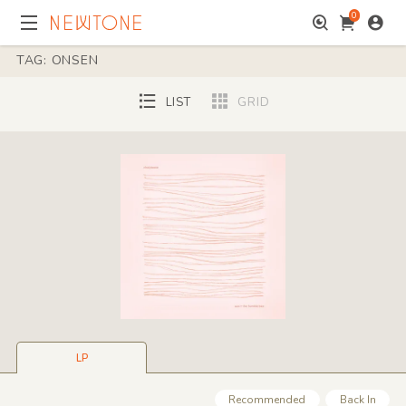
0
TAG: ONSEN
LIST
GRID
LP
Recommended
Back In