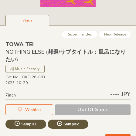
7inch
Recommended
New Release
TOWA TEI
NOTHING ELSE
(邦題/
サブタイトル：風呂になり
たい)
桶 Music Factory
Cat No.: OKE-26-003
2025-10-20
---- JPY
7inch
Out Of Stock
Wishlist
Sample1
Sample2