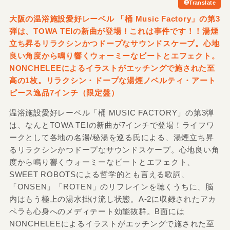
Translate
大阪の温浴施設愛好レーベル 「桶 Music Factory」の第3
弾は、TOWA TEIの新曲が登場！これは事件です！！湯煙
立ち昇るリラクシンかつドープなサウンドスケープ。心地
良い角度から鳴り響くウォーミーなビートとエフェクト。
NONCHELEEによるイラストがエッチングで施された至
高の1枚。リラクシン・ドープな湯煙ノベルティ・アート
ピース逸品7インチ（限定盤）
温浴施設愛好レーベル「桶 MUSIC FACTORY」の第3弾
は、なんとTOWA TEIの新曲が7インチで登場！ライフワ
ークとして各地の名湯/秘湯を巡る氏による、湯煙立ち昇
るリラクシンかつドープなサウンドスケープ。心地良い角
度から鳴り響くウォーミーなビートとエフェクト、
SWEET ROBOTSによる哲学的とも言える歌詞、
「ONSEN」「ROTEN」のリフレインを聴くうちに、脳
内はもう極上の湯水掛け流し状態。A-2に収録されたアカ
ペラも心身へのメディテート効能抜群。B面には
NONCHELEEによるイラストがエッチングで施された至