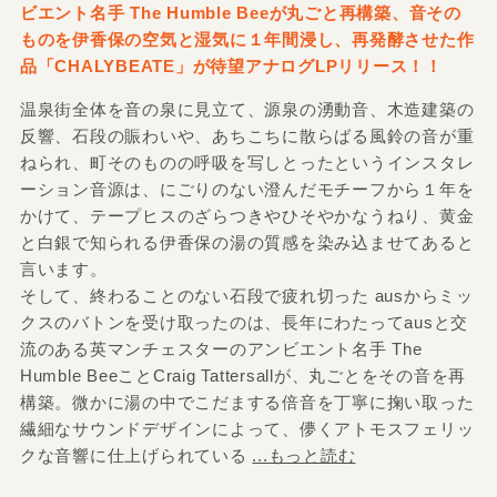
ビエント名手 The Humble Beeが丸ごと再構築、音その
ものを伊香保の空気と湿気に１年間浸し、再発酵させた作
品「CHALYBEATE」が待望アナログLPリリース！！
温泉街全体を音の泉に見立て、源泉の湧動音、木造建築の
反響、石段の賑わいや、あちこちに散らばる風鈴の音が重
ねられ、町そのものの呼吸を写しとったというインスタレ
ーション音源は、にごりのない澄んだモチーフから１年を
かけて、テープヒスのざらつきやひそやかなうねり、黄金
と白銀で知られる伊香保の湯の質感を染み込ませてあると
言います。
そして、終わることのない石段で疲れ切った ausからミッ
クスのバトンを受け取ったのは、長年にわたってausと交
流のある英マンチェスターのアンビエント名手 The
Humble BeeことCraig Tattersallが、丸ごとをその音を再
構築。微かに湯の中でこだまする倍音を丁寧に掬い取った
繊細なサウンドデザインによって、儚くアトモスフェリッ
クな音響に仕上げられている
...もっと読む