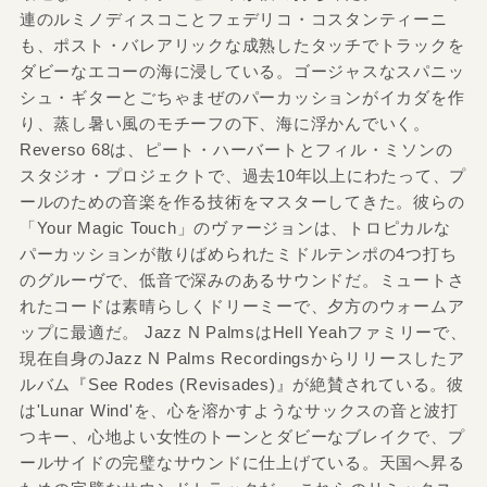
連のルミノディスコことフェデリコ・コスタンティーニ
も、ポスト・バレアリックな成熟したタッチでトラックを
ダビーなエコーの海に浸している。ゴージャスなスパニッ
シュ・ギターとごちゃまぜのパーカッションがイカダを作
り、蒸し暑い風のモチーフの下、海に浮かんでいく。
Reverso 68は、ピート・ハーバートとフィル・ミソンの
スタジオ・プロジェクトで、過去10年以上にわたって、プ
ールのための音楽を作る技術をマスターしてきた。彼らの
「Your Magic Touch」のヴァージョンは、トロピカルな
パーカッションが散りばめられたミドルテンポの4つ打ち
のグルーヴで、低音で深みのあるサウンドだ。ミュートさ
れたコードは素晴らしくドリーミーで、夕方のウォームア
ップに最適だ。 Jazz N PalmsはHell Yeahファミリーで、
現在自身のJazz N Palms Recordingsからリリースしたア
ルバム『See Rodes (Revisades)』が絶賛されている。彼
は'Lunar Wind'を、心を溶かすようなサックスの音と波打
つキー、心地よい女性のトーンとダビーなブレイクで、プ
ールサイドの完璧なサウンドに仕上げている。天国へ昇る