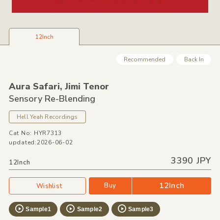
12Inch
Recommended
Back In
Aura Safari,
Jimi Tenor
Sensory Re-Blending
Hell Yeah Recordings
Cat No: HYR7313
updated:2026-06-02
3390 JPY
12Inch
12Inch
Buy
Wishlist
Sample1
Sample2
Sample3