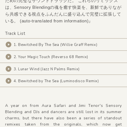
ための完璧なサウンドトラックだ。 これらのリミックス
は、Sensory Blendingの魂を癒す快楽を、新鮮でありなが
ら共感できる視点をふんだんに盛り込んで完璧に拡張して
いる。 (auto-translated from information)』
Track List
1. Bewitched By The Sea (Willie Graff Remix)
2. Your Magic Touch (Reverso 68 Remix)
3. Lunar Wind (Jazz N Palms Remix)
4. Bewitched by The Sea (Luminodisco Remix)
A year on from Aura Safari and Jimi Tenor's Sensory
Blending and DJs and dancers are still lost in its summer
charms, but there have also been a series of standout
remixes taken from the originals, which now get