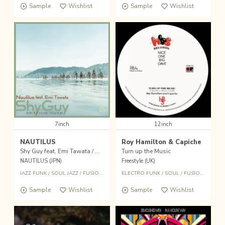
Sample
Wishlist
Sample
Wishlist
7inch
12inch
NAUTILUS
Roy Hamilton & Capiche
Shy Guy feat. Emi Tawata / Mystic Voyage
Turn up the Music
NAUTILUS (JPN)
Freestyle (UK)
JAZZ FUNK
/
SOUL JAZZ
/
FUSION
/
CROSSOVER
ELECTRO FUNK
/
SOUL
/
FUSION
/
CROS
Sample
Wishlist
Sample
Wishlist