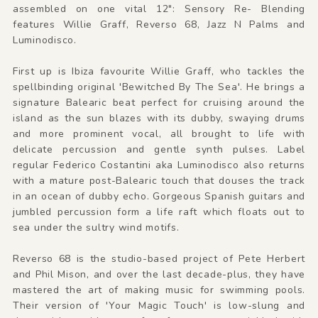
assembled on one vital 12": Sensory Re- Blending
features Willie Graff, Reverso 68, Jazz N Palms and
Luminodisco.
First up is Ibiza favourite Willie Graff, who tackles the
spellbinding original 'Bewitched By The Sea'. He brings a
signature Balearic beat perfect for cruising around the
island as the sun blazes with its dubby, swaying drums
and more prominent vocal, all brought to life with
delicate percussion and gentle synth pulses. Label
regular Federico Costantini aka Luminodisco also returns
with a mature post-Balearic touch that douses the track
in an ocean of dubby echo. Gorgeous Spanish guitars and
jumbled percussion form a life raft which floats out to
sea under the sultry wind motifs.
Reverso 68 is the studio-based project of Pete Herbert
and Phil Mison, and over the last decade-plus, they have
mastered the art of making music for swimming pools.
Their version of 'Your Magic Touch' is low-slung and