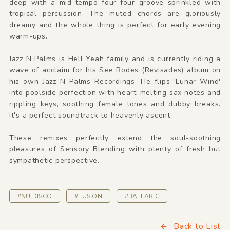
deep with a mid-tempo four-four groove sprinkled with
tropical percussion. The muted chords are gloriously
dreamy and the whole thing is perfect for early evening
warm-ups.
Jazz N Palms is Hell Yeah family and is currently riding a
wave of acclaim for his See Rodes (Revisades) album on
his own Jazz N Palms Recordings. He flips 'Lunar Wind'
into poolside perfection with heart-melting sax notes and
rippling keys, soothing female tones and dubby breaks.
It's a perfect soundtrack to heavenly ascent.
These remixes perfectly extend the soul-soothing
pleasures of Sensory Blending with plenty of fresh but
sympathetic perspective.
#NU DISCO
#FUSION
#BALEARIC
Back to List