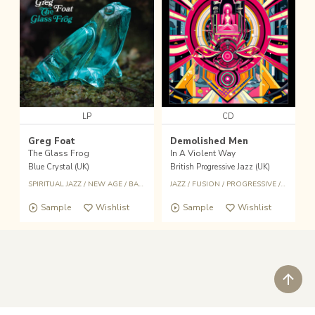
LP
CD
Greg Foat
Demolished Men
The Glass Frog
In A Violent Way
Blue Crystal (UK)
British Progressive Jazz (UK)
SPIRITUAL JAZZ
/
NEW AGE
/
BALEARIC
/
JAZZ
NU JAZZ
/
FUSION
/
PROGRESSIVE
/
REGGAE
Sample
Wishlist
Sample
Wishlist
ペ