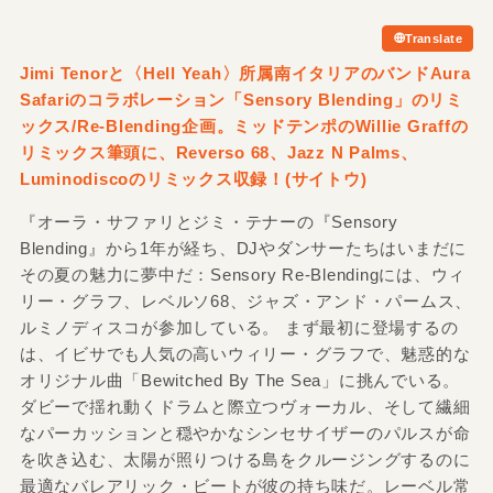
Translate
Jimi Tenorと〈Hell Yeah〉所属南イタリアのバンドAura
Safariのコラボレーション「Sensory Blending」のリミ
ックス/
Re-Blending企画。ミッドテンポのWillie Graffの
リミックス筆頭に、Reverso 68、Jazz N Palms、
Luminodiscoのリミックス収録！
(サイトウ)
『オーラ・サファリとジミ・テナーの『Sensory
Blending』から1年が経ち、DJやダンサーたちはいまだに
その夏の魅力に夢中だ：Sensory Re-Blendingには、ウィ
リー・グラフ、レベルソ68、ジャズ・アンド・パームス、
ルミノディスコが参加している。 まず最初に登場するの
は、イビサでも人気の高いウィリー・グラフで、魅惑的な
オリジナル曲「Bewitched By The Sea」に挑んでいる。
ダビーで揺れ動くドラムと際立つヴォーカル、そして繊細
なパーカッションと穏やかなシンセサイザーのパルスが命
を吹き込む、太陽が照りつける島をクルージングするのに
最適なバレアリック・ビートが彼の持ち味だ。レーベル常