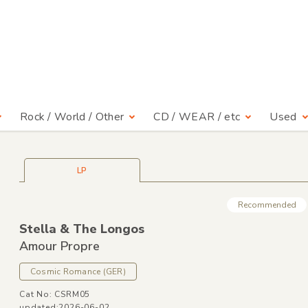
Rock / World / Other
CD / WEAR / etc
Used
LP
Recommended
Stella &
The Longos
Amour Propre
Cosmic Romance
(GER)
Cat No: CSRM05
updated:2026-06-02