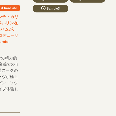
Translate
Sample3
ンチ・カリ
ベルリン在
アルバムが、
ロデューサ
mic
での精力的
os名義でのリ
愁ズークの
ーヴが極上
バン・ソウ
イブ体験し