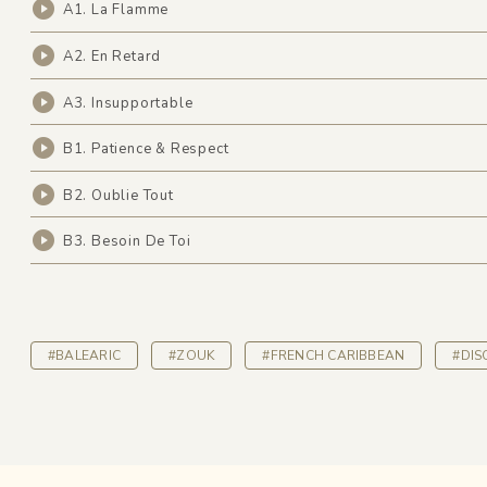
A1. La Flamme
A2. En Retard
A3. Insupportable
B1. Patience & Respect
B2. Oublie Tout
B3. Besoin De Toi
#BALEARIC
#ZOUK
#FRENCH CARIBBEAN
#DIS