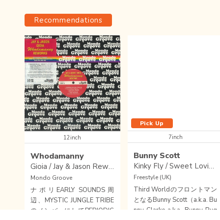
Recommendations
Pick Up
7inch
12inch
Bunny Scott
Whodamanny
Kinky Fly / Sweet Loving Love
Gioia / Jay & Jason Reworks EP
Freestyle (UK)
Mondo Groove
Third Worldのフロントマン
ナポリEARLY SOUNDS周
となるBunny Scott（a.k.a. Bu
辺、MYSTIC JUNGLE TRIBE
nny Clarke a.k.a. Bunny Rug
のメンバーにしてPERIODIC