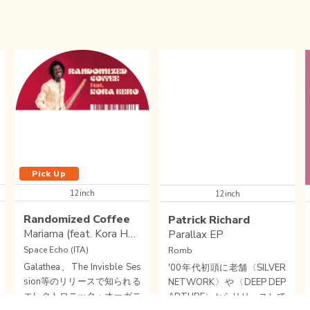
Pick Up
12inch
12inch
Randomized Coffee
Patrick Richard
Mariama (feat. Kora Hero)
Parallax EP
Space Echo (ITA)
Romb
Galathea、The Invisble Ses
'00年代初頭に老舗〈SILVER
sion等のリリースで知られる
NETWORK〉や〈DEEP DEP
エレクトロニック・オーガニ
ARTURE〉からリリースして