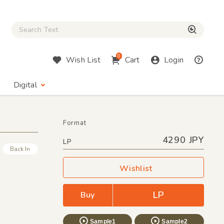
Close Search box
検索
0
Wish List
Cart
Login
Digital
Format
4290 JPY
LP
Back In
Wishlist
LP
Buy
Sample1
Sample2