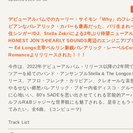
デビューアルバムでのカーリー・サイモン「Why」のフレ
ビアンなバレアリック・カバーも最高だった、パリ生まれ
住シンガー/
DJ、Stella Zekriによる2年ぶり待望ニュー
HONEST JON'SやEARLY SOUNDS周辺のエンジニア/
プ
ー Ed Longo主宰ベルリン新鋭バレアリック・レーベルCos
Romanceよりリリースされた！！！
今作は、2022年デビューアルバム・リリース以降の2年間
ツアーを経てのバンド・アンサンブルStella & The Long
リース。アフロ・フレンチ・カリビアン、クレオールな哀
やるせない郷愁バレアリック・ブギー内省ディスコ・グル
に心地いい。80’s SADEを思い出させてくれる官能的アー
ルフルR&Bジャジーな世界観にも魅了される。是非ともラ
てみたい。全6曲。 (コンピューマ)
Track List