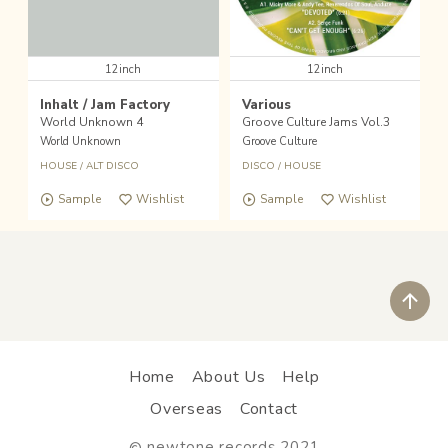
12inch
12inch
Inhalt / Jam Factory
Various
World Unknown 4
Groove Culture Jams Vol.3
World Unknown
Groove Culture
HOUSE
/
ALT DISCO
DISCO
/
HOUSE
Sample
Wishlist
Sample
Wishlist
ペ
Home
About Us
Help
Overseas
Contact
newtone records 2021