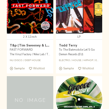
2 X 12inch
LP
T&p (Tim Sweeney & Lauer) / Kiwi / Fantastic Man / DJ Tennis
Todd Terry
FAST FORWARD
To The Batmobile Let’S Go
The Vinyl Factory / Nike Lab / Toilet Paper (UK)
Demon Records (EU)
NU DISCO
/
DEEP HOUSE
ELECTRO
/
HOUSE
/
HIPHOP
/
EDIT
Sample
Wishlist
Sample
Wishlist