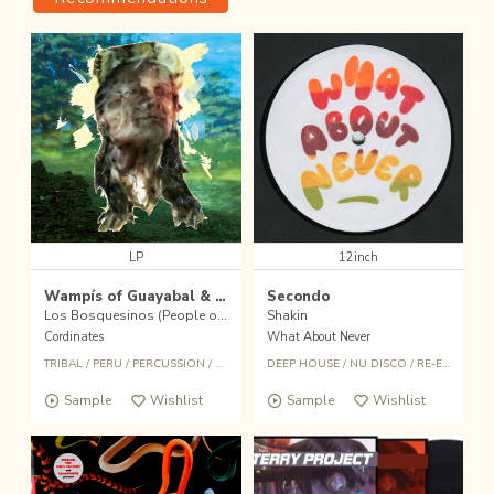
LP
12inch
Wampís of Guayabal & Aboutface
Secondo
Los Bosquesinos (People of the Forests)
Shakin
Cordinates
What About Never
TRIBAL
/
PERU
/
PERCUSSION
/
FIELD RECORDINGS
DEEP HOUSE
/
NU DISCO
/
RE-EDIT
Sample
Wishlist
Sample
Wishlist