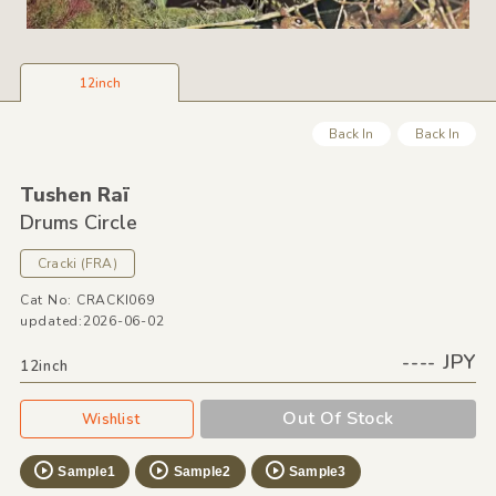
12inch
Back In
Back In
Tushen Raï
Drums Circle
Cracki
(FRA)
Cat No: CRACKI069
updated:2026-06-02
---- JPY
12inch
Out Of Stock
Wishlist
Sample1
Sample2
Sample3