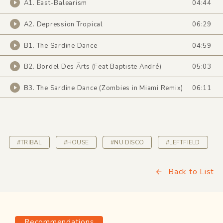
A1. East-Balearism
04:44
A2. Depression Tropical
06:29
B1. The Sardine Dance
04:59
B2. Bordel Des Ärts (Feat Baptiste André)
05:03
B3. The Sardine Dance (Zombies in Miami Remix)
06:11
#TRIBAL
#HOUSE
#NU DISCO
#LEFTFIELD
Back to List
Recommendations