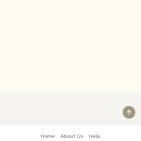
ペ
Home
About Us
Help