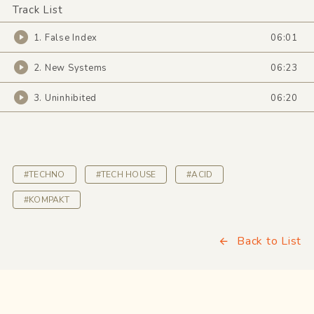
Track List
1. False Index
06:01
2. New Systems
06:23
3. Uninhibited
06:20
#TECHNO
#TECH HOUSE
#ACID
#KOMPAKT
Back to List