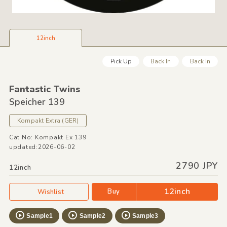
12inch
Pick Up
Back In
Back In
Fantastic Twins
Speicher 139
Kompakt Extra
(GER)
Cat No: Kompakt Ex 139
updated:2026-06-02
2790 JPY
12inch
12inch
Buy
Wishlist
Sample1
Sample2
Sample3