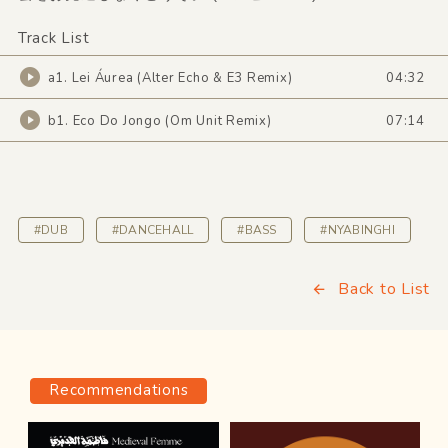
Track List
a1. Lei Áurea (Alter Echo & E3 Remix)
04:32
b1. Eco Do Jongo (Om Unit Remix)
07:14
#DUB
#DANCEHALL
#BASS
#NYABINGHI
Back to List
Recommendations