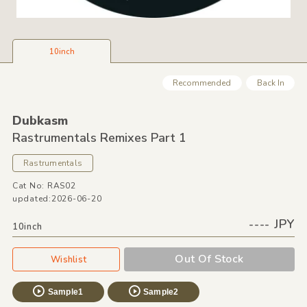
10inch
Recommended
Back In
Dubkasm
Rastrumentals Remixes Part 1
Rastrumentals
Cat No: RAS02
updated:2026-06-20
---- JPY
10inch
Out Of Stock
Wishlist
Sample1
Sample2