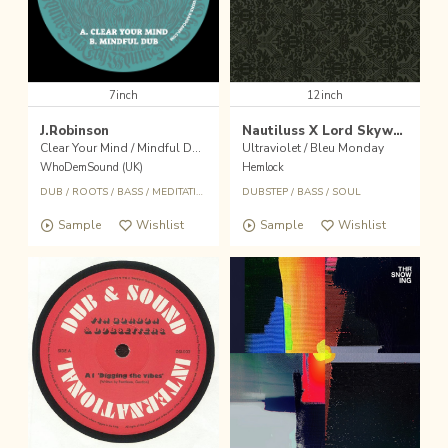
7inch
12inch
J.Robinson
Nautiluss X Lord Skywave
Clear Your Mind / Mindful Dub
Ultraviolet / Bleu Monday
WhoDemSound (UK)
Hemlock
DUB
/
ROOTS
/
BASS
/
MEDITATION
DUBSTEP
/
BASS
/
SOUL
Sample
Wishlist
Sample
Wishlist