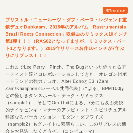
Translate
ブリストル・ニュールーツ・ダブ・ベース・レジェンド重
鎮デュオDubkasm、2018年のアルバム「Rastrumentals
Brazil Roots Connection」収録曲のリミックス10インチ
第1弾！！！（RAS02となってますが、リミックス・パー
ト1となります。）2019年リリース名作10インチが7年ぶ
りにリプレス！！！
これまでLee Perry、Pinch、The Bugといった錚々たるア
ーティスト達とコレボレーションしてきた、オレゴン州ポ
ートランドの強力デュオ、Alter EchoとE3（Zam
Zam/Khaliphonicレーベル共同代表）による、BPM100ほ
どの怪しきダンスホール・テック・リミックス
（sample1）、そしてOm Unitによる、7分にも及ぶ先鋭
的ナイヤビンギ・マナーのアンビエント・スピリチュアル
静謐なるパーカッション・モダン・ダブワイズ
（sample2）もグレイトに素晴らしい。このリプレスの機
会をお見逃しなくどうぞ。 (コンピューマ)