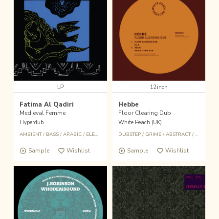
LP
12inch
Fatima Al Qadiri
Hebbe
Medieval Femme
Floor Clearing Dub
Hyperdub
White Peach (UK)
AMBIENT
/
BASS
/
ARABIC
/
ELECTRONICS
DUBSTEP
/
GRIME
/
ABSTRACT
/
DUB
Sample
Wishlist
Sample
Wishlist